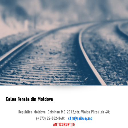
Calea Ferata din Moldova
Republica Moldova, Chisinau MD-2012,str. Vlaicu Pîrcălab 48;
(+373) 22-832-040;
cfm@railway.md
ANTICORUPȚIE