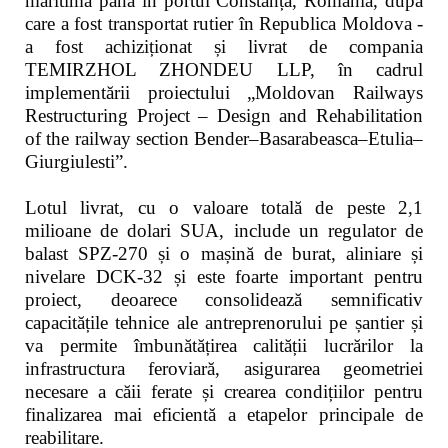
maritimă până în portul Constanța, România, după
care a fost transportat rutier în Republica Moldova -
a fost achiziționat și livrat de compania
TEMIRZHOL ZHONDEU LLP, în cadrul
implementării proiectului „Moldovan Railways
Restructuring Project – Design and Rehabilitation
of the railway section Bender–Basarabeasca–Etulia–
Giurgiulesti”.
Lotul livrat, cu o valoare totală de peste 2,1
milioane de dolari SUA, include un regulator de
balast SPZ-270 și o mașină de burat, aliniare și
nivelare DCK-32 și este foarte important pentru
proiect, deoarece consolidează semnificativ
capacitățile tehnice ale antreprenorului pe șantier și
va permite îmbunătățirea calității lucrărilor la
infrastructura feroviară, asigurarea geometriei
necesare a căii ferate și crearea condițiilor pentru
finalizarea mai eficientă a etapelor principale de
reabilitare.