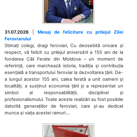
31.07.2026
|
Mesaj de felicitare cu prilejul Zilei
Feroviarului
Stimați colegi, dragi feroviari, Cu deosebită onoare și
respect, vă felicit cu prilejul aniversării a 155 ani de la
fondarea Căii Ferate din Moldova – un moment de
referință, care marchează istoria, tradiția și contribuția
esențială a transportului feroviar la dezvoltarea țării. De-
a lungul acestor 155 ani, calea ferată a unit oameni și
localități, a susținut economia țării și a reprezentat un
simbol al responsabilității, disciplinei și
profesionalismului. Toate aceste realizări au fost posibile
datorită generațiilor de feroviari, care și-au dedicat
munca și viața acestei ramuri....