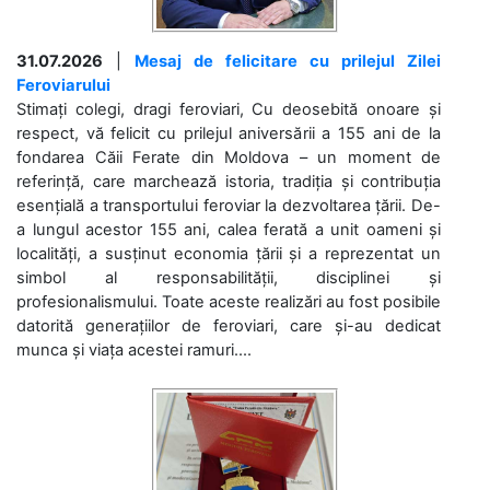
31.07.2026
|
Mesaj de felicitare cu prilejul Zilei
Feroviarului
Stimați colegi, dragi feroviari, Cu deosebită onoare și
respect, vă felicit cu prilejul aniversării a 155 ani de la
fondarea Căii Ferate din Moldova – un moment de
referință, care marchează istoria, tradiția și contribuția
esențială a transportului feroviar la dezvoltarea țării. De-
a lungul acestor 155 ani, calea ferată a unit oameni și
localități, a susținut economia țării și a reprezentat un
simbol al responsabilității, disciplinei și
profesionalismului. Toate aceste realizări au fost posibile
datorită generațiilor de feroviari, care și-au dedicat
munca și viața acestei ramuri....