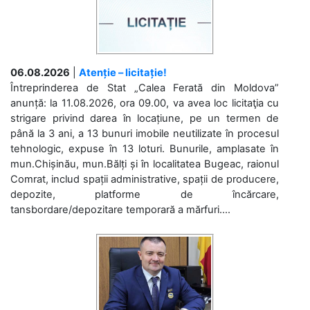
06.08.2026
|
Atenție – licitație!
Întreprinderea de Stat „Calea Ferată din Moldova”
anunță: la 11.08.2026, ora 09.00, va avea loc licitaţia cu
strigare privind darea în locațiune, pe un termen de
până la 3 ani, a 13 bunuri imobile neutilizate în procesul
tehnologic, expuse în 13 loturi. Bunurile, amplasate în
mun.Chișinău, mun.Bălți și în localitatea Bugeac, raionul
Comrat, includ spații administrative, spații de producere,
depozite, platforme de încărcare,
tansbordare/depozitare temporară a mărfuri....