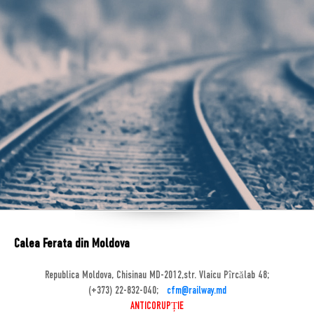
Calea Ferata din Moldova
Republica Moldova, Chisinau MD-2012,str. Vlaicu Pîrcălab 48;
(+373) 22-832-040;
cfm@railway.md
ANTICORUPȚIE