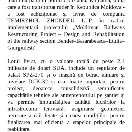
maritimă până în portul Constanța, România, după
care a fost transportat rutier în Republica Moldova -
a fost achiziționat și livrat de compania
TEMIRZHOL ZHONDEU LLP, în cadrul
implementării proiectului „Moldovan Railways
Restructuring Project – Design and Rehabilitation
of the railway section Bender–Basarabeasca–Etulia–
Giurgiulesti”.
Lotul livrat, cu o valoare totală de peste 2,1
milioane de dolari SUA, include un regulator de
balast SPZ-270 și o mașină de burat, aliniare și
nivelare DCK-32 și este foarte important pentru
proiect, deoarece consolidează semnificativ
capacitățile tehnice ale antreprenorului pe șantier și
va permite îmbunătățirea calității lucrărilor la
infrastructura feroviară, asigurarea geometriei
necesare a căii ferate și crearea condițiilor pentru
finalizarea mai eficientă a etapelor principale de
reabilitare.