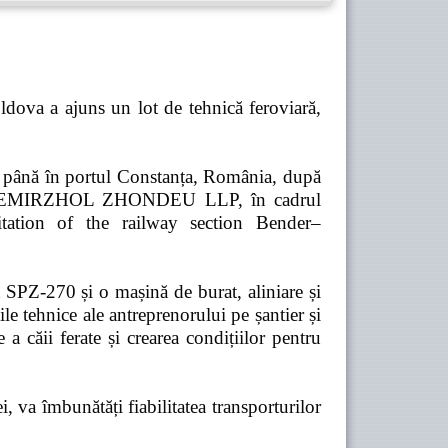
dova a ajuns un lot de tehnică feroviară,
ă până în portul Constanța, România, după
pania TEMIRZHOL ZHONDEU LLP, în cadrul
tation of the railway section Bender–
t SPZ-270 și o mașină de burat, aliniare și
e tehnice ale antreprenorului pe șantier și
 a căii ferate și crearea condițiilor pentru
 va îmbunătăți fiabilitatea transporturilor