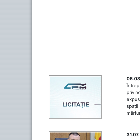
06.08
Întrep
privin
expuse
spații
mărfuri
31.07