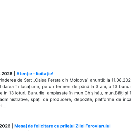
.2026
|
Atenție – licitație!
rinderea de Stat „Calea Ferată din Moldova” anunță: la 11.08.2026,
d darea în locațiune, pe un termen de până la 3 ani, a 13 bunuri
 în 13 loturi. Bunurile, amplasate în mun.Chișinău, mun.Bălți și 
 administrative, spații de producere, depozite, platforme de în
....
.2026
|
Mesaj de felicitare cu prilejul Zilei Feroviarului