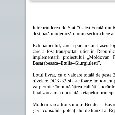
Întreprinderea de Stat “Calea Ferată din
destinată modernizării unui sector-cheie al 
Echipamentul, care a parcurs un traseu l
care a fost transportat rutier în Rep
implementării proiectului „Moldovan 
Basarabeasca–Etulia–Giurgiulesti”.
Lotul livrat, cu o valoare totală de peste
nivelare DCK-32 și este foarte important p
va permite îmbunătățirea calității lucrăril
finalizarea mai eficientă a etapelor principa
Modernizarea tronsonului Bender – Basarabe
și va consolida potențialul de tranzit al 