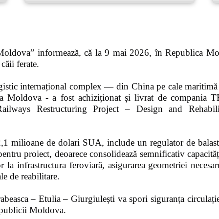
 Moldova” informează, că la 9 mai 2026, în Republica Mol
căii ferate.
ogistic internațional complex — din China pe cale maritim
ublica Moldova - a fost achiziționat și livrat de com
Railways Restructuring Project – Design and Rehabili
 2,1 milioane de dolari SUA, include un regulator de balas
entru proiect, deoarece consolidează semnificativ capacitățil
or la infrastructura feroviară, asigurarea geometriei necesare
le de reabilitare.
asca – Etulia – Giurgiulești va spori siguranța circulației,
Republicii Moldova.