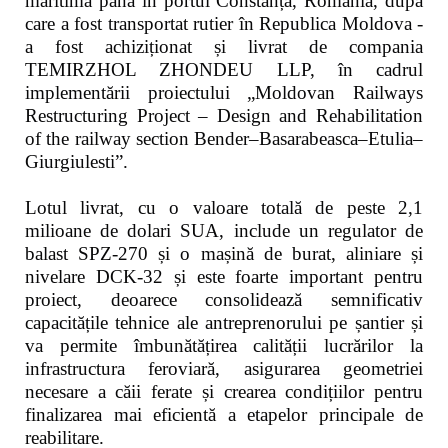
maritimă până în portul Constanța, România, după
care a fost transportat rutier în Republica Moldova -
a fost achiziționat și livrat de compania
TEMIRZHOL ZHONDEU LLP, în cadrul
implementării proiectului „Moldovan Railways
Restructuring Project – Design and Rehabilitation
of the railway section Bender–Basarabeasca–Etulia–
Giurgiulesti”.
Lotul livrat, cu o valoare totală de peste 2,1
milioane de dolari SUA, include un regulator de
balast SPZ-270 și o mașină de burat, aliniare și
nivelare DCK-32 și este foarte important pentru
proiect, deoarece consolidează semnificativ
capacitățile tehnice ale antreprenorului pe șantier și
va permite îmbunătățirea calității lucrărilor la
infrastructura feroviară, asigurarea geometriei
necesare a căii ferate și crearea condițiilor pentru
finalizarea mai eficientă a etapelor principale de
reabilitare.