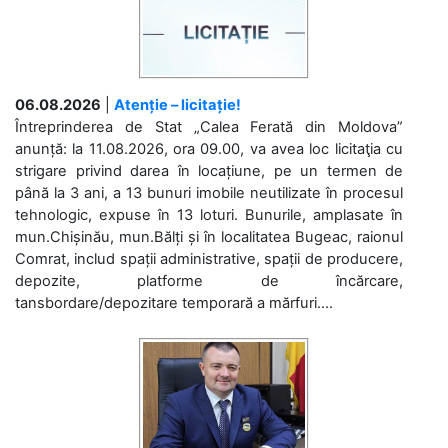
06.08.2026
|
Atenție – licitație!
Întreprinderea de Stat „Calea Ferată din Moldova”
anunță: la 11.08.2026, ora 09.00, va avea loc licitaţia cu
strigare privind darea în locațiune, pe un termen de
până la 3 ani, a 13 bunuri imobile neutilizate în procesul
tehnologic, expuse în 13 loturi. Bunurile, amplasate în
mun.Chișinău, mun.Bălți și în localitatea Bugeac, raionul
Comrat, includ spații administrative, spații de producere,
depozite, platforme de încărcare,
tansbordare/depozitare temporară a mărfuri....