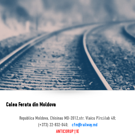
Calea Ferata din Moldova
Republica Moldova, Chisinau MD-2012,str. Vlaicu Pîrcălab 48;
(+373) 22-832-040;
cfm@railway.md
ANTICORUPȚIE