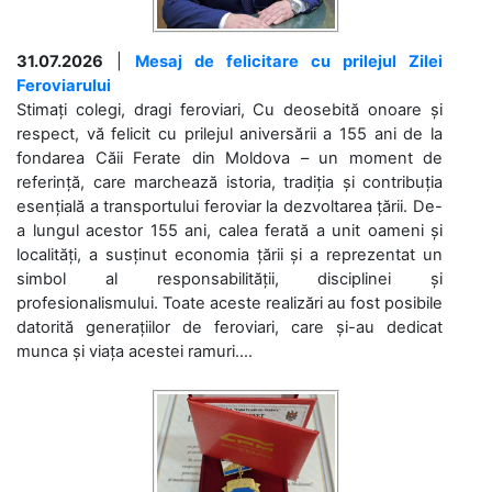
31.07.2026
|
Mesaj de felicitare cu prilejul Zilei
Feroviarului
Stimați colegi, dragi feroviari, Cu deosebită onoare și
respect, vă felicit cu prilejul aniversării a 155 ani de la
fondarea Căii Ferate din Moldova – un moment de
referință, care marchează istoria, tradiția și contribuția
esențială a transportului feroviar la dezvoltarea țării. De-
a lungul acestor 155 ani, calea ferată a unit oameni și
localități, a susținut economia țării și a reprezentat un
simbol al responsabilității, disciplinei și
profesionalismului. Toate aceste realizări au fost posibile
datorită generațiilor de feroviari, care și-au dedicat
munca și viața acestei ramuri....