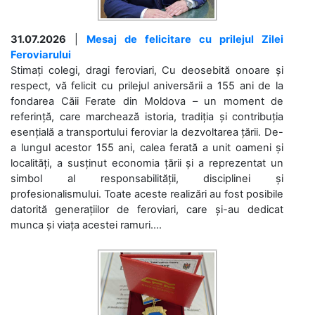
31.07.2026
|
Mesaj de felicitare cu prilejul Zilei
Feroviarului
Stimați colegi, dragi feroviari, Cu deosebită onoare și
respect, vă felicit cu prilejul aniversării a 155 ani de la
fondarea Căii Ferate din Moldova – un moment de
referință, care marchează istoria, tradiția și contribuția
esențială a transportului feroviar la dezvoltarea țării. De-
a lungul acestor 155 ani, calea ferată a unit oameni și
localități, a susținut economia țării și a reprezentat un
simbol al responsabilității, disciplinei și
profesionalismului. Toate aceste realizări au fost posibile
datorită generațiilor de feroviari, care și-au dedicat
munca și viața acestei ramuri....