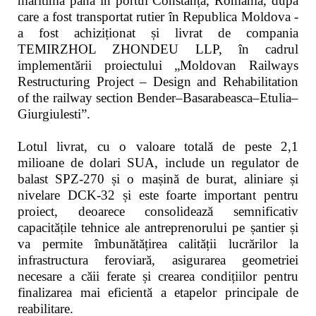
maritimă până în portul Constanța, România, după
care a fost transportat rutier în Republica Moldova -
a fost achiziționat și livrat de compania
TEMIRZHOL ZHONDEU LLP, în cadrul
implementării proiectului „Moldovan Railways
Restructuring Project – Design and Rehabilitation
of the railway section Bender–Basarabeasca–Etulia–
Giurgiulesti”.
Lotul livrat, cu o valoare totală de peste 2,1
milioane de dolari SUA, include un regulator de
balast SPZ-270 și o mașină de burat, aliniare și
nivelare DCK-32 și este foarte important pentru
proiect, deoarece consolidează semnificativ
capacitățile tehnice ale antreprenorului pe șantier și
va permite îmbunătățirea calității lucrărilor la
infrastructura feroviară, asigurarea geometriei
necesare a căii ferate și crearea condițiilor pentru
finalizarea mai eficientă a etapelor principale de
reabilitare.