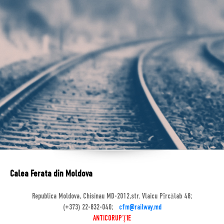
Calea Ferata din Moldova
Republica Moldova, Chisinau MD-2012,str. Vlaicu Pîrcălab 48;
(+373) 22-832-040;
cfm@railway.md
ANTICORUPȚIE