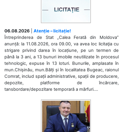
06.08.2026
|
Atenție – licitație!
Întreprinderea de Stat „Calea Ferată din Moldova”
anunță: la 11.08.2026, ora 09.00, va avea loc licitaţia cu
strigare privind darea în locațiune, pe un termen de
până la 3 ani, a 13 bunuri imobile neutilizate în procesul
tehnologic, expuse în 13 loturi. Bunurile, amplasate în
mun.Chișinău, mun.Bălți și în localitatea Bugeac, raionul
Comrat, includ spații administrative, spații de producere,
depozite, platforme de încărcare,
tansbordare/depozitare temporară a mărfuri....