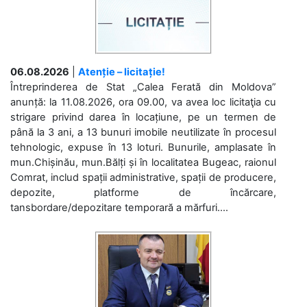
06.08.2026
|
Atenție – licitație!
Întreprinderea de Stat „Calea Ferată din Moldova”
anunță: la 11.08.2026, ora 09.00, va avea loc licitaţia cu
strigare privind darea în locațiune, pe un termen de
până la 3 ani, a 13 bunuri imobile neutilizate în procesul
tehnologic, expuse în 13 loturi. Bunurile, amplasate în
mun.Chișinău, mun.Bălți și în localitatea Bugeac, raionul
Comrat, includ spații administrative, spații de producere,
depozite, platforme de încărcare,
tansbordare/depozitare temporară a mărfuri....