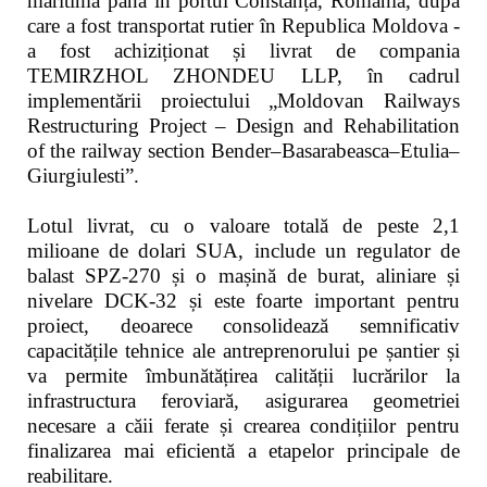
maritimă până în portul Constanța, România, după
care a fost transportat rutier în Republica Moldova -
a fost achiziționat și livrat de compania
TEMIRZHOL ZHONDEU LLP, în cadrul
implementării proiectului „Moldovan Railways
Restructuring Project – Design and Rehabilitation
of the railway section Bender–Basarabeasca–Etulia–
Giurgiulesti”.
Lotul livrat, cu o valoare totală de peste 2,1
milioane de dolari SUA, include un regulator de
balast SPZ-270 și o mașină de burat, aliniare și
nivelare DCK-32 și este foarte important pentru
proiect, deoarece consolidează semnificativ
capacitățile tehnice ale antreprenorului pe șantier și
va permite îmbunătățirea calității lucrărilor la
infrastructura feroviară, asigurarea geometriei
necesare a căii ferate și crearea condițiilor pentru
finalizarea mai eficientă a etapelor principale de
reabilitare.