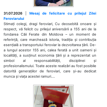
31.07.2026
|
Mesaj de felicitare cu prilejul Zilei
Feroviarului
Stimați colegi, dragi feroviari, Cu deosebită onoare și
respect, vă felicit cu prilejul aniversării a 155 ani de la
fondarea Căii Ferate din Moldova – un moment de
referință, care marchează istoria, tradiția și contribuția
esențială a transportului feroviar la dezvoltarea țării. De-
a lungul acestor 155 ani, calea ferată a unit oameni și
localități, a susținut economia țării și a reprezentat un
simbol al responsabilității, disciplinei și
profesionalismului. Toate aceste realizări au fost posibile
datorită generațiilor de feroviari, care și-au dedicat
munca și viața acestei ramuri....