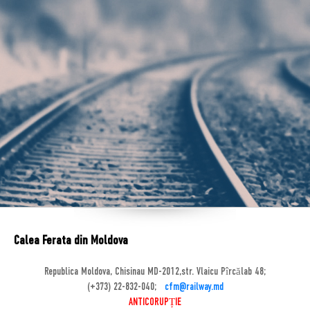
Calea Ferata din Moldova
Republica Moldova, Chisinau MD-2012,str. Vlaicu Pîrcălab 48;
(+373) 22-832-040;
cfm@railway.md
ANTICORUPȚIE