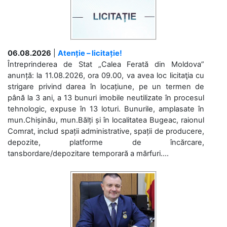
06.08.2026
|
Atenție – licitație!
Întreprinderea de Stat „Calea Ferată din Moldova”
anunță: la 11.08.2026, ora 09.00, va avea loc licitaţia cu
strigare privind darea în locațiune, pe un termen de
până la 3 ani, a 13 bunuri imobile neutilizate în procesul
tehnologic, expuse în 13 loturi. Bunurile, amplasate în
mun.Chișinău, mun.Bălți și în localitatea Bugeac, raionul
Comrat, includ spații administrative, spații de producere,
depozite, platforme de încărcare,
tansbordare/depozitare temporară a mărfuri....