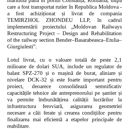
maritimă până în portul Constanța, România, după
care a fost transportat rutier în Republica Moldova -
a fost achiziționat și livrat de compania
TEMIRZHOL ZHONDEU LLP, în cadrul
implementării proiectului „Moldovan Railways
Restructuring Project – Design and Rehabilitation
of the railway section Bender–Basarabeasca–Etulia–
Giurgiulesti”.
Lotul livrat, cu o valoare totală de peste 2,1
milioane de dolari SUA, include un regulator de
balast SPZ-270 și o mașină de burat, aliniare și
nivelare DCK-32 și este foarte important pentru
proiect, deoarece consolidează semnificativ
capacitățile tehnice ale antreprenorului pe șantier și
va permite îmbunătățirea calității lucrărilor la
infrastructura feroviară, asigurarea geometriei
necesare a căii ferate și crearea condițiilor pentru
finalizarea mai eficientă a etapelor principale de
reabilitare.