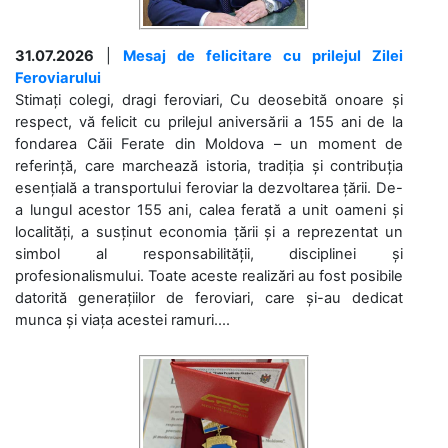
31.07.2026
|
Mesaj de felicitare cu prilejul Zilei
Feroviarului
Stimați colegi, dragi feroviari, Cu deosebită onoare și
respect, vă felicit cu prilejul aniversării a 155 ani de la
fondarea Căii Ferate din Moldova – un moment de
referință, care marchează istoria, tradiția și contribuția
esențială a transportului feroviar la dezvoltarea țării. De-
a lungul acestor 155 ani, calea ferată a unit oameni și
localități, a susținut economia țării și a reprezentat un
simbol al responsabilității, disciplinei și
profesionalismului. Toate aceste realizări au fost posibile
datorită generațiilor de feroviari, care și-au dedicat
munca și viața acestei ramuri....