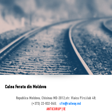
Calea Ferata din Moldova
Republica Moldova, Chisinau MD-2012,str. Vlaicu Pîrcălab 48;
(+373) 22-832-040;
cfm@railway.md
ANTICORUPȚIE