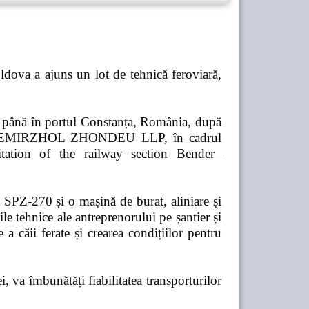
dova a ajuns un lot de tehnică feroviară,
ă până în portul Constanța, România, după
pania TEMIRZHOL ZHONDEU LLP, în cadrul
tation of the railway section Bender–
t SPZ-270 și o mașină de burat, aliniare și
e tehnice ale antreprenorului pe șantier și
 a căii ferate și crearea condițiilor pentru
 va îmbunătăți fiabilitatea transporturilor