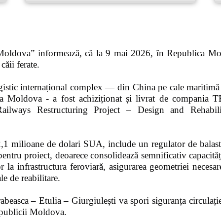
 Moldova” informează, că la 9 mai 2026, în Republica Mol
căii ferate.
ogistic internațional complex — din China pe cale maritim
ublica Moldova - a fost achiziționat și livrat de com
Railways Restructuring Project – Design and Rehabili
 2,1 milioane de dolari SUA, include un regulator de balas
entru proiect, deoarece consolidează semnificativ capacitățil
or la infrastructura feroviară, asigurarea geometriei necesare
le de reabilitare.
asca – Etulia – Giurgiulești va spori siguranța circulației,
Republicii Moldova.