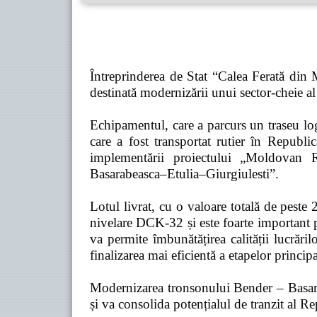
Întreprinderea de Stat “Calea Ferată din
destinată modernizării unui sector-cheie al 
Echipamentul, care a parcurs un traseu l
care a fost transportat rutier în Rep
implementării proiectului „Moldovan 
Basarabeasca–Etulia–Giurgiulesti”.
Lotul livrat, cu o valoare totală de peste
nivelare DCK-32 și este foarte important p
va permite îmbunătățirea calității lucrăril
finalizarea mai eficientă a etapelor principa
Modernizarea tronsonului Bender – Basarabe
și va consolida potențialul de tranzit al 