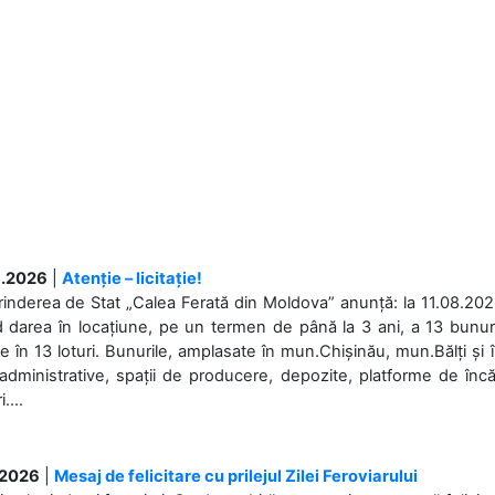
.2026
|
Atenție – licitație!
rinderea de Stat „Calea Ferată din Moldova” anunță: la 11.08.2026,
d darea în locațiune, pe un termen de până la 3 ani, a 13 bunuri
 în 13 loturi. Bunurile, amplasate în mun.Chișinău, mun.Bălți și 
 administrative, spații de producere, depozite, platforme de în
....
.2026
|
Mesaj de felicitare cu prilejul Zilei Feroviarului