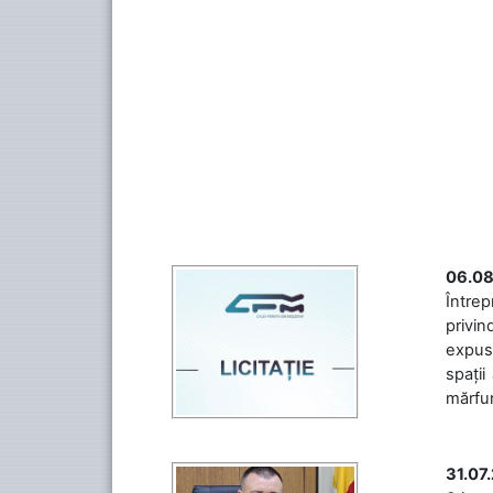
06.08
Întrep
privin
expuse
spații
mărfuri
31.07