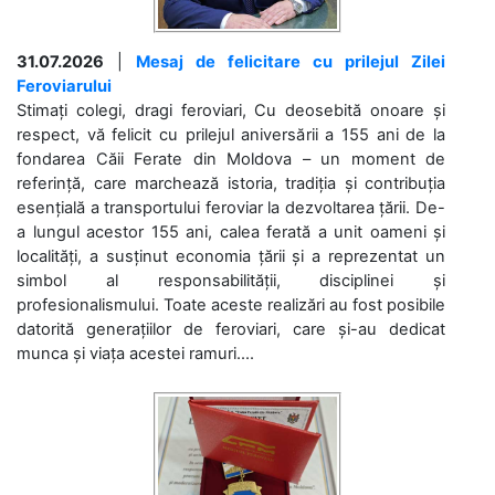
31.07.2026
|
Mesaj de felicitare cu prilejul Zilei
Feroviarului
Stimați colegi, dragi feroviari, Cu deosebită onoare și
respect, vă felicit cu prilejul aniversării a 155 ani de la
fondarea Căii Ferate din Moldova – un moment de
referință, care marchează istoria, tradiția și contribuția
esențială a transportului feroviar la dezvoltarea țării. De-
a lungul acestor 155 ani, calea ferată a unit oameni și
localități, a susținut economia țării și a reprezentat un
simbol al responsabilității, disciplinei și
profesionalismului. Toate aceste realizări au fost posibile
datorită generațiilor de feroviari, care și-au dedicat
munca și viața acestei ramuri....