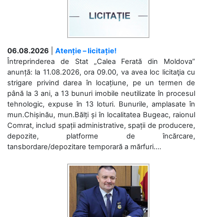
06.08.2026
|
Atenție – licitație!
Întreprinderea de Stat „Calea Ferată din Moldova”
anunță: la 11.08.2026, ora 09.00, va avea loc licitaţia cu
strigare privind darea în locațiune, pe un termen de
până la 3 ani, a 13 bunuri imobile neutilizate în procesul
tehnologic, expuse în 13 loturi. Bunurile, amplasate în
mun.Chișinău, mun.Bălți și în localitatea Bugeac, raionul
Comrat, includ spații administrative, spații de producere,
depozite, platforme de încărcare,
tansbordare/depozitare temporară a mărfuri....