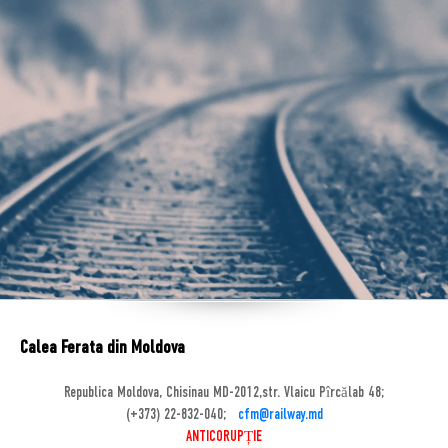
Calea Ferata din Moldova
Republica Moldova, Chisinau MD-2012,str. Vlaicu Pîrcălab 48;
(+373) 22-832-040;
cfm@railway.md
ANTICORUPȚIE