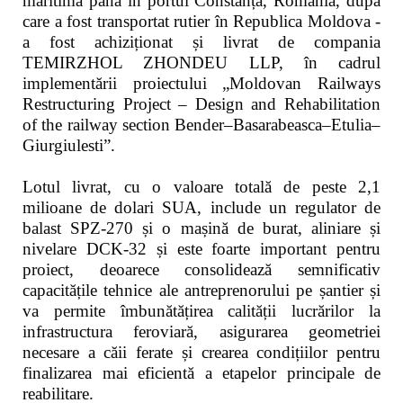
maritimă până în portul Constanța, România, după
care a fost transportat rutier în Republica Moldova -
a fost achiziționat și livrat de compania
TEMIRZHOL ZHONDEU LLP, în cadrul
implementării proiectului „Moldovan Railways
Restructuring Project – Design and Rehabilitation
of the railway section Bender–Basarabeasca–Etulia–
Giurgiulesti”.
Lotul livrat, cu o valoare totală de peste 2,1
milioane de dolari SUA, include un regulator de
balast SPZ-270 și o mașină de burat, aliniare și
nivelare DCK-32 și este foarte important pentru
proiect, deoarece consolidează semnificativ
capacitățile tehnice ale antreprenorului pe șantier și
va permite îmbunătățirea calității lucrărilor la
infrastructura feroviară, asigurarea geometriei
necesare a căii ferate și crearea condițiilor pentru
finalizarea mai eficientă a etapelor principale de
reabilitare.