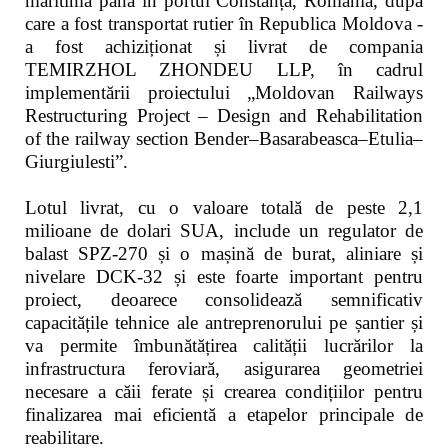
maritimă până în portul Constanța, România, după
care a fost transportat rutier în Republica Moldova -
a fost achiziționat și livrat de compania
TEMIRZHOL ZHONDEU LLP, în cadrul
implementării proiectului „Moldovan Railways
Restructuring Project – Design and Rehabilitation
of the railway section Bender–Basarabeasca–Etulia–
Giurgiulesti”.
Lotul livrat, cu o valoare totală de peste 2,1
milioane de dolari SUA, include un regulator de
balast SPZ-270 și o mașină de burat, aliniare și
nivelare DCK-32 și este foarte important pentru
proiect, deoarece consolidează semnificativ
capacitățile tehnice ale antreprenorului pe șantier și
va permite îmbunătățirea calității lucrărilor la
infrastructura feroviară, asigurarea geometriei
necesare a căii ferate și crearea condițiilor pentru
finalizarea mai eficientă a etapelor principale de
reabilitare.