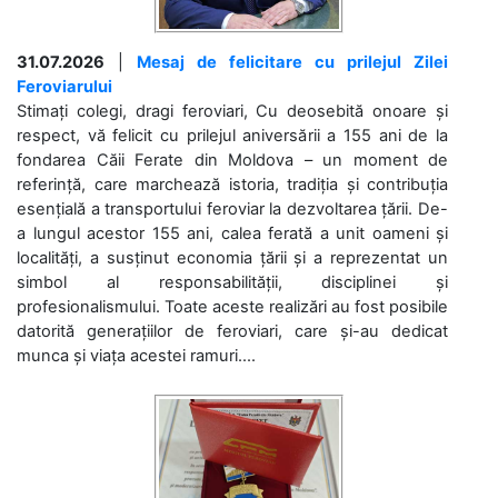
31.07.2026
|
Mesaj de felicitare cu prilejul Zilei
Feroviarului
Stimați colegi, dragi feroviari, Cu deosebită onoare și
respect, vă felicit cu prilejul aniversării a 155 ani de la
fondarea Căii Ferate din Moldova – un moment de
referință, care marchează istoria, tradiția și contribuția
esențială a transportului feroviar la dezvoltarea țării. De-
a lungul acestor 155 ani, calea ferată a unit oameni și
localități, a susținut economia țării și a reprezentat un
simbol al responsabilității, disciplinei și
profesionalismului. Toate aceste realizări au fost posibile
datorită generațiilor de feroviari, care și-au dedicat
munca și viața acestei ramuri....