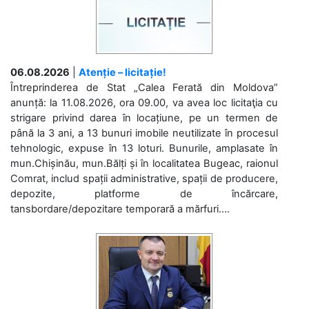
06.08.2026
|
Atenție – licitație!
Întreprinderea de Stat „Calea Ferată din Moldova”
anunță: la 11.08.2026, ora 09.00, va avea loc licitaţia cu
strigare privind darea în locațiune, pe un termen de
până la 3 ani, a 13 bunuri imobile neutilizate în procesul
tehnologic, expuse în 13 loturi. Bunurile, amplasate în
mun.Chișinău, mun.Bălți și în localitatea Bugeac, raionul
Comrat, includ spații administrative, spații de producere,
depozite, platforme de încărcare,
tansbordare/depozitare temporară a mărfuri....