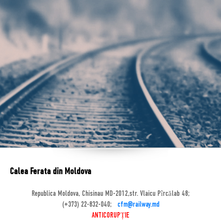
Calea Ferata din Moldova
Republica Moldova, Chisinau MD-2012,str. Vlaicu Pîrcălab 48;
(+373) 22-832-040;
cfm@railway.md
ANTICORUPȚIE