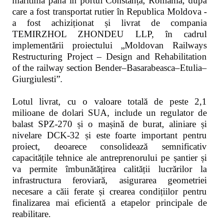
maritimă până în portul Constanța, România, după
care a fost transportat rutier în Republica Moldova -
a fost achiziționat și livrat de compania
TEMIRZHOL ZHONDEU LLP, în cadrul
implementării proiectului „Moldovan Railways
Restructuring Project – Design and Rehabilitation
of the railway section Bender–Basarabeasca–Etulia–
Giurgiulesti”.
Lotul livrat, cu o valoare totală de peste 2,1
milioane de dolari SUA, include un regulator de
balast SPZ-270 și o mașină de burat, aliniare și
nivelare DCK-32 și este foarte important pentru
proiect, deoarece consolidează semnificativ
capacitățile tehnice ale antreprenorului pe șantier și
va permite îmbunătățirea calității lucrărilor la
infrastructura feroviară, asigurarea geometriei
necesare a căii ferate și crearea condițiilor pentru
finalizarea mai eficientă a etapelor principale de
reabilitare.