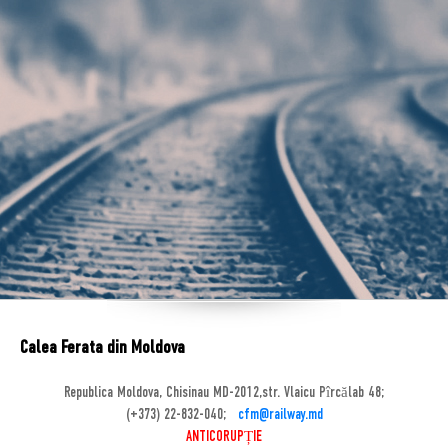
Calea Ferata din Moldova
Republica Moldova, Chisinau MD-2012,str. Vlaicu Pîrcălab 48;
(+373) 22-832-040;
cfm@railway.md
ANTICORUPȚIE