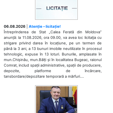
06.08.2026
|
Atenție – licitație!
Întreprinderea de Stat „Calea Ferată din Moldova”
anunță: la 11.08.2026, ora 09.00, va avea loc licitaţia cu
strigare privind darea în locațiune, pe un termen de
până la 3 ani, a 13 bunuri imobile neutilizate în procesul
tehnologic, expuse în 13 loturi. Bunurile, amplasate în
mun.Chișinău, mun.Bălți și în localitatea Bugeac, raionul
Comrat, includ spații administrative, spații de producere,
depozite, platforme de încărcare,
tansbordare/depozitare temporară a mărfuri....