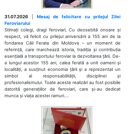
31.07.2026
|
Mesaj de felicitare cu prilejul Zilei
Feroviarului
Stimați colegi, dragi feroviari, Cu deosebită onoare și
respect, vă felicit cu prilejul aniversării a 155 ani de la
fondarea Căii Ferate din Moldova – un moment de
referință, care marchează istoria, tradiția și contribuția
esențială a transportului feroviar la dezvoltarea țării. De-
a lungul acestor 155 ani, calea ferată a unit oameni și
localități, a susținut economia țării și a reprezentat un
simbol al responsabilității, disciplinei și
profesionalismului. Toate aceste realizări au fost posibile
datorită generațiilor de feroviari, care și-au dedicat
munca și viața acestei ramuri....