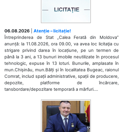
06.08.2026
|
Atenție – licitație!
Întreprinderea de Stat „Calea Ferată din Moldova”
anunță: la 11.08.2026, ora 09.00, va avea loc licitaţia cu
strigare privind darea în locațiune, pe un termen de
până la 3 ani, a 13 bunuri imobile neutilizate în procesul
tehnologic, expuse în 13 loturi. Bunurile, amplasate în
mun.Chișinău, mun.Bălți și în localitatea Bugeac, raionul
Comrat, includ spații administrative, spații de producere,
depozite, platforme de încărcare,
tansbordare/depozitare temporară a mărfuri....