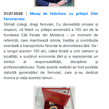
31.07.2026
|
Mesaj de felicitare cu prilejul Zilei
Feroviarului
Stimați colegi, dragi feroviari, Cu deosebită onoare și
respect, vă felicit cu prilejul aniversării a 155 ani de la
fondarea Căii Ferate din Moldova – un moment de
referință, care marchează istoria, tradiția și contribuția
esențială a transportului feroviar la dezvoltarea țării. De-
a lungul acestor 155 ani, calea ferată a unit oameni și
localități, a susținut economia țării și a reprezentat un
simbol al responsabilității, disciplinei și
profesionalismului. Toate aceste realizări au fost posibile
datorită generațiilor de feroviari, care și-au dedicat
munca și viața acestei ramuri....