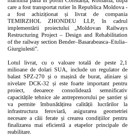
maritimă până în portul Constanța, România, după
care a fost transportat rutier în Republica Moldova -
a fost achiziționat și livrat de compania
TEMIRZHOL ZHONDEU LLP, în cadrul
implementării proiectului „Moldovan Railways
Restructuring Project – Design and Rehabilitation
of the railway section Bender–Basarabeasca–Etulia–
Giurgiulesti”.
Lotul livrat, cu o valoare totală de peste 2,1
milioane de dolari SUA, include un regulator de
balast SPZ-270 și o mașină de burat, aliniare și
nivelare DCK-32 și este foarte important pentru
proiect, deoarece consolidează semnificativ
capacitățile tehnice ale antreprenorului pe șantier și
va permite îmbunătățirea calității lucrărilor la
infrastructura feroviară, asigurarea geometriei
necesare a căii ferate și crearea condițiilor pentru
finalizarea mai eficientă a etapelor principale de
reabilitare.