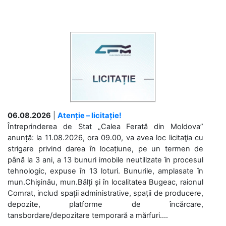
06.08.2026
|
Atenție – licitație!
Întreprinderea de Stat „Calea Ferată din Moldova”
anunță: la 11.08.2026, ora 09.00, va avea loc licitaţia cu
strigare privind darea în locațiune, pe un termen de
până la 3 ani, a 13 bunuri imobile neutilizate în procesul
tehnologic, expuse în 13 loturi. Bunurile, amplasate în
mun.Chișinău, mun.Bălți și în localitatea Bugeac, raionul
Comrat, includ spații administrative, spații de producere,
depozite, platforme de încărcare,
tansbordare/depozitare temporară a mărfuri....