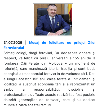
31.07.2026
|
Mesaj de felicitare cu prilejul Zilei
Feroviarului
Stimați colegi, dragi feroviari, Cu deosebită onoare și
respect, vă felicit cu prilejul aniversării a 155 ani de la
fondarea Căii Ferate din Moldova – un moment de
referință, care marchează istoria, tradiția și contribuția
esențială a transportului feroviar la dezvoltarea țării. De-
a lungul acestor 155 ani, calea ferată a unit oameni și
localități, a susținut economia țării și a reprezentat un
simbol al responsabilității, disciplinei și
profesionalismului. Toate aceste realizări au fost posibile
datorită generațiilor de feroviari, care și-au dedicat
munca și viața acestei ramuri....