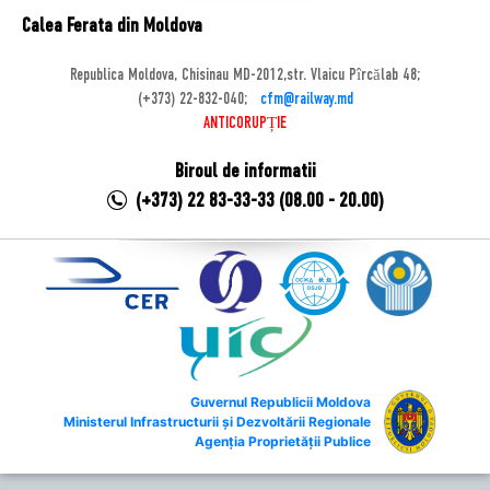
Calea Ferata din Moldova
Republica Moldova, Chisinau MD-2012,str. Vlaicu Pîrcălab 48;
(+373) 22-832-040;
cfm@railway.md
ANTICORUPȚIE
Biroul de informatii
(+373) 22 83-33-33 (08.00 - 20.00)
Guvernul Republicii Moldova
Ministerul Infrastructurii și Dezvoltării Regionale
Agenția Proprietății Publice