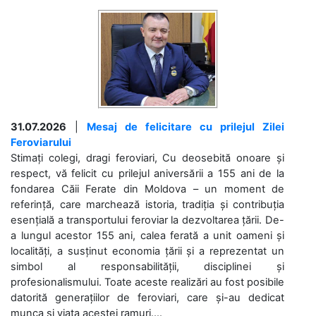
31.07.2026
|
Mesaj de felicitare cu prilejul Zilei
Feroviarului
Stimați colegi, dragi feroviari, Cu deosebită onoare și
respect, vă felicit cu prilejul aniversării a 155 ani de la
fondarea Căii Ferate din Moldova – un moment de
referință, care marchează istoria, tradiția și contribuția
esențială a transportului feroviar la dezvoltarea țării. De-
a lungul acestor 155 ani, calea ferată a unit oameni și
localități, a susținut economia țării și a reprezentat un
simbol al responsabilității, disciplinei și
profesionalismului. Toate aceste realizări au fost posibile
datorită generațiilor de feroviari, care și-au dedicat
munca și viața acestei ramuri....