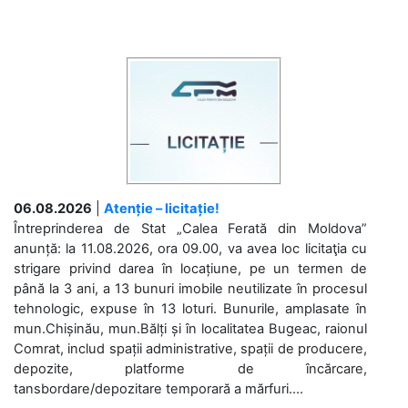
06.08.2026
|
Atenție – licitație!
Întreprinderea de Stat „Calea Ferată din Moldova”
anunță: la 11.08.2026, ora 09.00, va avea loc licitaţia cu
strigare privind darea în locațiune, pe un termen de
până la 3 ani, a 13 bunuri imobile neutilizate în procesul
tehnologic, expuse în 13 loturi. Bunurile, amplasate în
mun.Chișinău, mun.Bălți și în localitatea Bugeac, raionul
Comrat, includ spații administrative, spații de producere,
depozite, platforme de încărcare,
tansbordare/depozitare temporară a mărfuri....