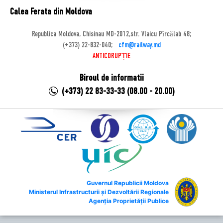
Calea Ferata din Moldova
Republica Moldova, Chisinau MD-2012,str. Vlaicu Pîrcălab 48;
(+373) 22-832-040;
cfm@railway.md
ANTICORUPȚIE
Biroul de informatii
(+373) 22 83-33-33 (08.00 - 20.00)
Guvernul Republicii Moldova
Ministerul Infrastructurii și Dezvoltării Regionale
Agenția Proprietății Publice