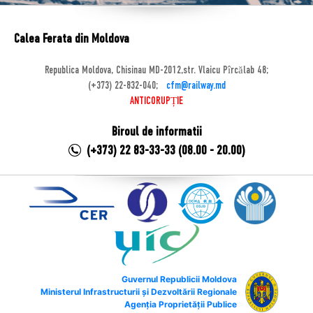
Calea Ferata din Moldova
Republica Moldova, Chisinau MD-2012,str. Vlaicu Pîrcălab 48;
(+373) 22-832-040;
cfm@railway.md
ANTICORUPȚIE
Biroul de informatii
(+373) 22 83-33-33 (08.00 - 20.00)
Guvernul Republicii Moldova
Ministerul Infrastructurii și Dezvoltării Regionale
Agenția Proprietății Publice