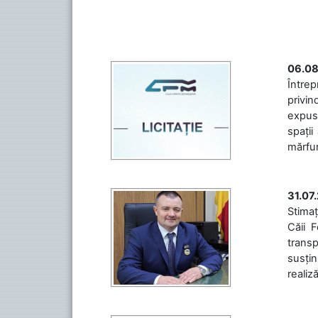
06.08
Întrep
privin
expuse
spații
mărfuri
31.07
Stimaț
Căii 
transp
susțin
realiz