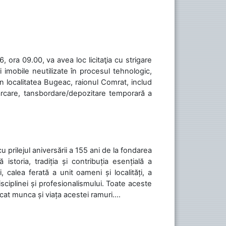
 ora 09.00, va avea loc licitaţia cu strigare
 imobile neutilizate în procesul tehnologic,
în localitatea Bugeac, raionul Comrat, includ
cărcare, tansbordare/depozitare temporară a
cu prilejul aniversării a 155 ani de la fondarea
toria, tradiția și contribuția esențială a
, calea ferată a unit oameni și localități, a
isciplinei și profesionalismului. Toate aceste
icat munca și viața acestei ramuri....