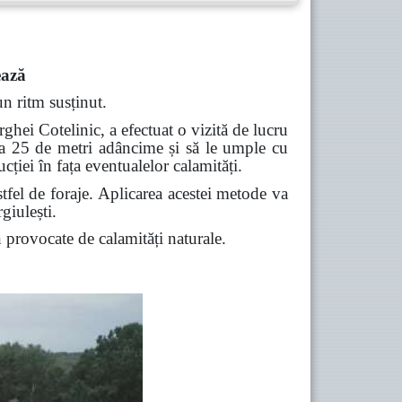
ează
un ritm susținut.
hei Cotelinic, a efectuat o vizită de lucru
ă la 25 de metri adâncime și să le umple cu
ției în fața eventualelor calamități.
stfel de foraje. Aplicarea acestei metode va
giulești.
 provocate de calamități naturale.