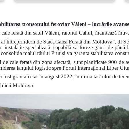
bilitarea tronsonului feroviar Văleni – lucrările avans
cale ferată din satul Văleni, raionul Cahul, înaintează într-
al Întreprinderii de Stat „Calea Ferată din Moldova”, dl Serg
o instalație specializată, capabilă să foreze găuri de pân
onsolida malul râului Prut și va garanta stabilitatea construc
i de cale ferată din zona afectată, sunt planificate 900 de a
chiderea lanțului logistic spre Portul Internațional Liber Giur
fost grav afectat în august 2022, în urma tasărilor de teren
ublicii Moldova.