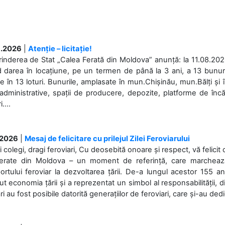
.2026
|
Atenție – licitație!
rinderea de Stat „Calea Ferată din Moldova” anunță: la 11.08.2026,
d darea în locațiune, pe un termen de până la 3 ani, a 13 bunuri
 în 13 loturi. Bunurile, amplasate în mun.Chișinău, mun.Bălți și 
 administrative, spații de producere, depozite, platforme de în
....
.2026
|
Mesaj de felicitare cu prilejul Zilei Feroviarului
i colegi, dragi feroviari, Cu deosebită onoare și respect, vă felicit 
Ferate din Moldova – un moment de referință, care marchează is
ortului feroviar la dezvoltarea țării. De-a lungul acestor 155 ani
ut economia țării și a reprezentat un simbol al responsabilității, d
ări au fost posibile datorită generațiilor de feroviari, care și-au ded