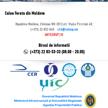
Calea Ferata din Moldova
Republica Moldova, Chisinau MD-2012,str. Vlaicu Pîrcălab 48;
(+373) 22-832-040;
cfm@railway.md
ANTICORUPȚIE
Biroul de informatii
(+373) 22 83-33-33 (08.00 - 20.00)
Guvernul Republicii Moldova
Ministerul Infrastructurii și Dezvoltării Regionale
Agenția Proprietății Publice