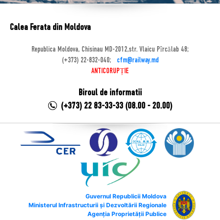
Calea Ferata din Moldova
Republica Moldova, Chisinau MD-2012,str. Vlaicu Pîrcălab 48;
(+373) 22-832-040;
cfm@railway.md
ANTICORUPȚIE
Biroul de informatii
(+373) 22 83-33-33 (08.00 - 20.00)
Guvernul Republicii Moldova
Ministerul Infrastructurii și Dezvoltării Regionale
Agenția Proprietății Publice