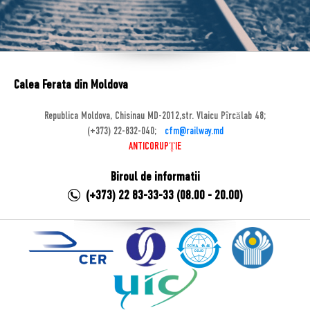
Calea Ferata din Moldova
Republica Moldova, Chisinau MD-2012,str. Vlaicu Pîrcălab 48;
(+373) 22-832-040;
cfm@railway.md
ANTICORUPȚIE
Biroul de informatii
(+373) 22 83-33-33 (08.00 - 20.00)