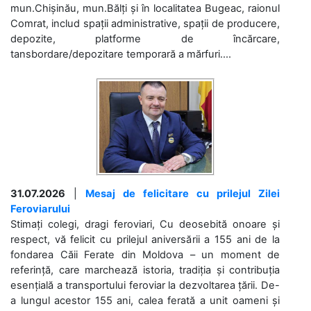
mun.Chișinău, mun.Bălți și în localitatea Bugeac, raionul
Comrat, includ spații administrative, spații de producere,
depozite, platforme de încărcare,
tansbordare/depozitare temporară a mărfuri....
31.07.2026
|
Mesaj de felicitare cu prilejul Zilei
Feroviarului
Stimați colegi, dragi feroviari, Cu deosebită onoare și
respect, vă felicit cu prilejul aniversării a 155 ani de la
fondarea Căii Ferate din Moldova – un moment de
referință, care marchează istoria, tradiția și contribuția
esențială a transportului feroviar la dezvoltarea țării. De-
a lungul acestor 155 ani, calea ferată a unit oameni și