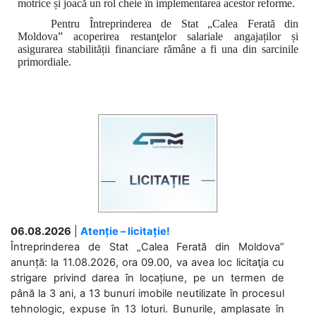
motrice și joacă un rol cheie în
implementarea acestor reforme.
Pentru Întreprinderea de Stat „Calea Ferată din
Moldova”
a
coperirea restanţelor salariale angajaților
și
asigurarea stabilității financiare
rămâne a fi una din sarcinile
primordiale.
06.08.2026
|
Atenție – licitație!
Întreprinderea de Stat „Calea Ferată din Moldova”
anunță: la 11.08.2026, ora 09.00, va avea loc licitaţia cu
strigare privind darea în locațiune, pe un termen de
până la 3 ani, a 13 bunuri imobile neutilizate în procesul
tehnologic, expuse în 13 loturi. Bunurile, amplasate în