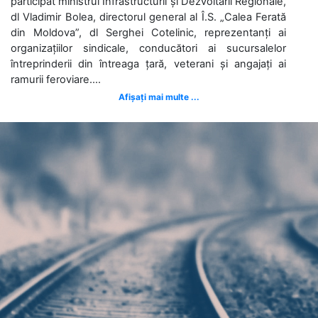
participat ministrul Infrastructurii și Dezvoltării Regionale,
dl Vladimir Bolea, directorul general al Î.S. „Calea Ferată
din Moldova”, dl Serghei Cotelinic, reprezentanți ai
organizațiilor sindicale, conducători ai sucursalelor
întreprinderii din întreaga țară, veterani și angajați ai
ramurii feroviare....
Afișați mai multe ...