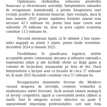
Optimizarea cheltuielilor, reducerea pierderilor
financiare și eficientizarea activității, întreprinderea măsurilor
de reorganizare instituțională, a permis înregistrarea unei
evoluții pozitive în domeniul financiar. Spre exemplu, dacă în
luna ianuarie 2025 pentru suplinirea fondului salarial erau
necesare 42.5 milioane lei, pentru luna iunie curent sunt
suficiente 29 milioane lei, doar la acest capitol economia
constituie 13.5 milioane lei.
Necesită menționat faptul, că
în ultimele 2 luni (iunie-
iulie) angajații au primit 3 salarii: pentru lunile noiembrie-
decembrie 2024 și ianuarie 2025.
Flexibilitatea în planificarea logisticii, tarifele
acceptabile pentru contractanți, alocarea și utilizarea rațională a
materialului rulant și alte facilități oferite au lărgit gama și
volumul de încărcături, transportate pe linia de fier. Dacă
întreprinderea a început anul cu încasări de circa 27 milioane
lei, în iunie 2025 încasările constituie circa 57 milioane lei.
Reorganizarea domeniului feroviar din Moldova
vizează atragerea de investiții, creșterea veniturilor și
modernizarea rețelei feroviare, încât această ramură strategică
să devină competitivă, sigură și convenabilă pentru călători și
marfă.
Însă în atingerea acestor obiective nu poate fi
supraestimată importanța profesioniștilor, care sunt forța