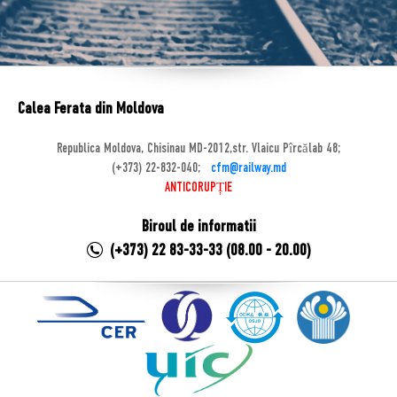
Calea Ferata din Moldova
Republica Moldova, Chisinau MD-2012,str. Vlaicu Pîrcălab 48;
(+373) 22-832-040;
cfm@railway.md
ANTICORUPȚIE
Biroul de informatii
(+373) 22 83-33-33 (08.00 - 20.00)