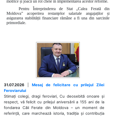
motrice și joacă un rol cheie în
implementarea acestor reforme.
Pentru Întreprinderea de Stat „Calea Ferată din
Moldova”
a
coperirea restanţelor salariale angajaților
și
asigurarea stabilității financiare
rămâne a fi una din sarcinile
primordiale.
31.07.2026
|
Mesaj de felicitare cu prilejul Zilei
Feroviarului
Stimați colegi, dragi feroviari, Cu deosebită onoare și
respect, vă felicit cu prilejul aniversării a 155 ani de la
fondarea Căii Ferate din Moldova – un moment de
referință, care marchează istoria, tradiția și contribuția