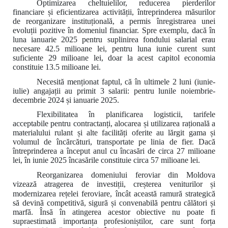
Optimizarea cheltuielilor, reducerea pierderilor
financiare și eficientizarea activității, întreprinderea măsurilor
de reorganizare instituțională, a permis înregistrarea unei
evoluții pozitive în domeniul financiar. Spre exemplu, dacă în
luna ianuarie 2025 pentru suplinirea fondului salarial erau
necesare 42.5 milioane lei, pentru luna iunie curent sunt
suficiente 29 milioane lei, doar la acest capitol economia
constituie 13.5 milioane lei.
Necesită menționat faptul, că
în ultimele 2 luni (iunie-
iulie) angajații au primit 3 salarii: pentru lunile noiembrie-
decembrie 2024 și ianuarie 2025.
Flexibilitatea în planificarea logisticii, tarifele
acceptabile pentru contractanți, alocarea și utilizarea rațională a
materialului rulant și alte facilități oferite au lărgit gama și
volumul de încărcături, transportate pe linia de fier. Dacă
întreprinderea a început anul cu încasări de circa 27 milioane
lei, în iunie 2025 încasările constituie circa 57 milioane lei.
Reorganizarea domeniului feroviar din Moldova
vizează atragerea de investiții, creșterea veniturilor și
modernizarea rețelei feroviare, încât această ramură strategică
să devină competitivă, sigură și convenabilă pentru călători și
marfă.
Însă în atingerea acestor obiective nu poate fi
supraestimată importanța profesioniștilor, care sunt forța