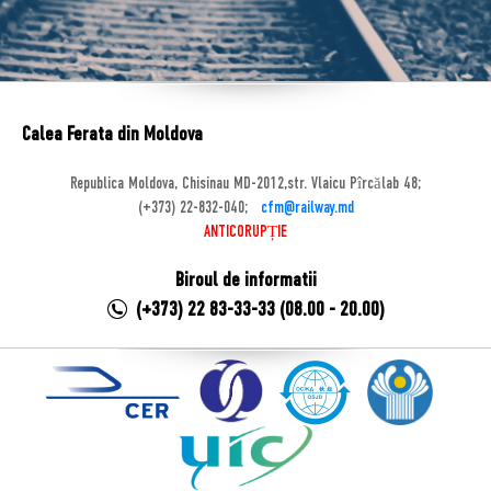
Calea Ferata din Moldova
Republica Moldova, Chisinau MD-2012,str. Vlaicu Pîrcălab 48;
(+373) 22-832-040;
cfm@railway.md
ANTICORUPȚIE
Biroul de informatii
(+373) 22 83-33-33 (08.00 - 20.00)