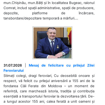
mun.Chișinău, mun.Bălți și în localitatea Bugeac, raionul
Comrat, includ spații administrative, spații de producere,
depozite, platforme de încărcare,
tansbordare/depozitare temporară a mărfuri....
31.07.2026
|
Mesaj de felicitare cu prilejul Zilei
Feroviarului
Stimați colegi, dragi feroviari, Cu deosebită onoare și
respect, vă felicit cu prilejul aniversării a 155 ani de la
fondarea Căii Ferate din Moldova – un moment de
referință, care marchează istoria, tradiția și contribuția
esențială a transportului feroviar la dezvoltarea țării. De-
a lungul acestor 155 ani, calea ferată a unit oameni și