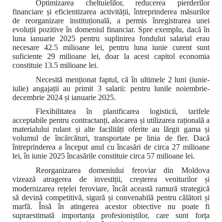
Optimizarea cheltuielilor, reducerea pierderilor
financiare și eficientizarea activității, întreprinderea măsurilor
de reorganizare instituțională, a permis înregistrarea unei
evoluții pozitive în domeniul financiar. Spre exemplu, dacă în
luna ianuarie 2025 pentru suplinirea fondului salarial erau
necesare 42.5 milioane lei, pentru luna iunie curent sunt
suficiente 29 milioane lei, doar la acest capitol economia
constituie 13.5 milioane lei.
Necesită menționat faptul, că
în ultimele 2 luni (iunie-
iulie) angajații au primit 3 salarii: pentru lunile noiembrie-
decembrie 2024 și ianuarie 2025.
Flexibilitatea în planificarea logisticii, tarifele
acceptabile pentru contractanți, alocarea și utilizarea rațională a
materialului rulant și alte facilități oferite au lărgit gama și
volumul de încărcături, transportate pe linia de fier. Dacă
întreprinderea a început anul cu încasări de circa 27 milioane
lei, în iunie 2025 încasările constituie circa 57 milioane lei.
Reorganizarea domeniului feroviar din Moldova
vizează atragerea de investiții, creșterea veniturilor și
modernizarea rețelei feroviare, încât această ramură strategică
să devină competitivă, sigură și convenabilă pentru călători și
marfă.
Însă în atingerea acestor obiective nu poate fi
supraestimată importanța profesioniștilor, care sunt forța