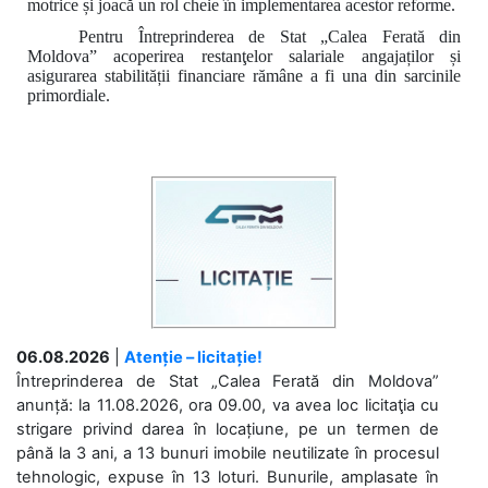
motrice și joacă un rol cheie în
implementarea acestor reforme.
Pentru Întreprinderea de Stat „Calea Ferată din
Moldova”
a
coperirea restanţelor salariale angajaților
și
asigurarea stabilității financiare
rămâne a fi una din sarcinile
primordiale.
06.08.2026
|
Atenție – licitație!
Întreprinderea de Stat „Calea Ferată din Moldova”
anunță: la 11.08.2026, ora 09.00, va avea loc licitaţia cu
strigare privind darea în locațiune, pe un termen de
până la 3 ani, a 13 bunuri imobile neutilizate în procesul
tehnologic, expuse în 13 loturi. Bunurile, amplasate în