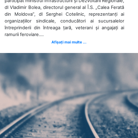
participat ministrul Infrastructurii și Dezvoltării Regionale,
dl Vladimir Bolea, directorul general al Î.S. „Calea Ferată
din Moldova”, dl Serghei Cotelinic, reprezentanți ai
organizațiilor sindicale, conducători ai sucursalelor
întreprinderii din întreaga țară, veterani și angajați ai
ramurii feroviare....
Afișați mai multe ...