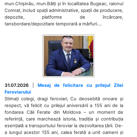
mun.Chișinău, mun.Bălți și în localitatea Bugeac, raionul
Comrat, includ spații administrative, spații de producere,
depozite, platforme de încărcare,
tansbordare/depozitare temporară a mărfuri....
31.07.2026
|
Mesaj de felicitare cu prilejul Zilei
Feroviarului
Stimați colegi, dragi feroviari, Cu deosebită onoare și
respect, vă felicit cu prilejul aniversării a 155 ani de la
fondarea Căii Ferate din Moldova – un moment de
referință, care marchează istoria, tradiția și contribuția
esențială a transportului feroviar la dezvoltarea țării. De-
a lungul acestor 155 ani, calea ferată a unit oameni și