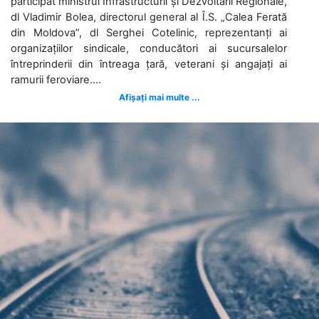
participat ministrul Infrastructurii și Dezvoltării Regionale,
dl Vladimir Bolea, directorul general al Î.S. „Calea Ferată
din Moldova”, dl Serghei Cotelinic, reprezentanți ai
organizațiilor sindicale, conducători ai sucursalelor
întreprinderii din întreaga țară, veterani și angajați ai
ramurii feroviare....
Afișați mai multe ...