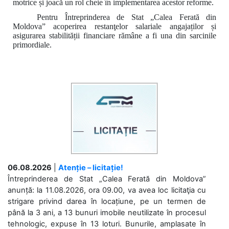
motrice și joacă un rol cheie în
implementarea acestor reforme.
Pentru Întreprinderea de Stat „Calea Ferată din
Moldova”
a
coperirea restanţelor salariale angajaților
și
asigurarea stabilității financiare
rămâne a fi una din sarcinile
primordiale.
06.08.2026
|
Atenție – licitație!
Întreprinderea de Stat „Calea Ferată din Moldova”
anunță: la 11.08.2026, ora 09.00, va avea loc licitaţia cu
strigare privind darea în locațiune, pe un termen de
până la 3 ani, a 13 bunuri imobile neutilizate în procesul
tehnologic, expuse în 13 loturi. Bunurile, amplasate în