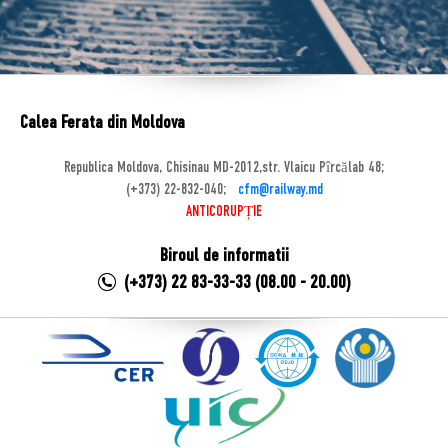
Calea Ferata din Moldova
Republica Moldova, Chisinau MD-2012,str. Vlaicu Pîrcălab 48;
(+373) 22-832-040;
cfm@railway.md
ANTICORUPȚIE
Biroul de informatii
(+373) 22 83-33-33 (08.00 - 20.00)