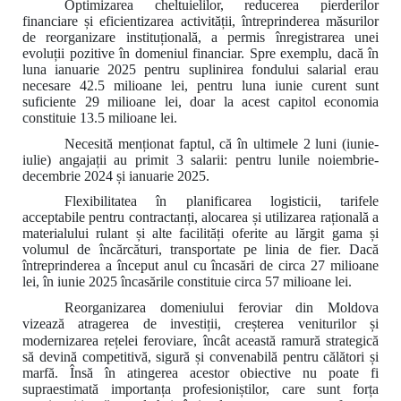
Optimizarea cheltuielilor, reducerea pierderilor
financiare și eficientizarea activității, întreprinderea măsurilor
de reorganizare instituțională, a permis înregistrarea unei
evoluții pozitive în domeniul financiar. Spre exemplu, dacă în
luna ianuarie 2025 pentru suplinirea fondului salarial erau
necesare 42.5 milioane lei, pentru luna iunie curent sunt
suficiente 29 milioane lei, doar la acest capitol economia
constituie 13.5 milioane lei.
Necesită menționat faptul, că
în ultimele 2 luni (iunie-
iulie) angajații au primit 3 salarii: pentru lunile noiembrie-
decembrie 2024 și ianuarie 2025.
Flexibilitatea în planificarea logisticii, tarifele
acceptabile pentru contractanți, alocarea și utilizarea rațională a
materialului rulant și alte facilități oferite au lărgit gama și
volumul de încărcături, transportate pe linia de fier. Dacă
întreprinderea a început anul cu încasări de circa 27 milioane
lei, în iunie 2025 încasările constituie circa 57 milioane lei.
Reorganizarea domeniului feroviar din Moldova
vizează atragerea de investiții, creșterea veniturilor și
modernizarea rețelei feroviare, încât această ramură strategică
să devină competitivă, sigură și convenabilă pentru călători și
marfă.
Însă în atingerea acestor obiective nu poate fi
supraestimată importanța profesioniștilor, care sunt forța