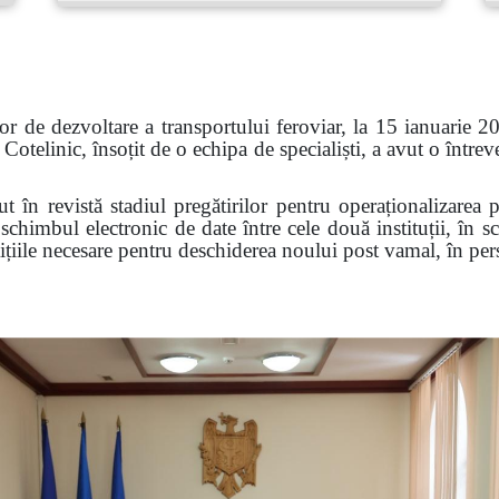
lor de dezvoltare a transportului feroviar, la 15 ianuarie 2
otelinic, însoțit de o echipa de specialiști, a avut o întrev
cut
î
n revistă stadiul pregătirilor pentru operaționalizarea 
 schimbul electronic de date între cele două instituții, în 
ițiile necesare pentru deschiderea noului post vamal, în persp