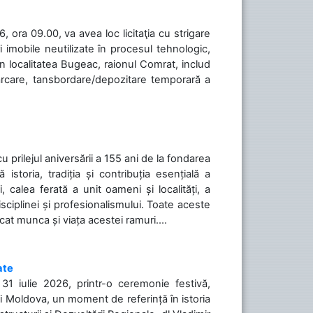
 ora 09.00, va avea loc licitaţia cu strigare
 imobile neutilizate în procesul tehnologic,
în localitatea Bugeac, raionul Comrat, includ
cărcare, tansbordare/depozitare temporară a
cu prilejul aniversării a 155 ani de la fondarea
toria, tradiția și contribuția esențială a
, calea ferată a unit oameni și localități, a
isciplinei și profesionalismului. Toate aceste
icat munca și viața acestei ramuri....
ate
31 iulie 2026, printr-o ceremonie festivă,
cii Moldova, un moment de referință în istoria