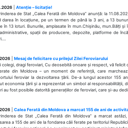
.2026
|
Atenție – licitație!
rinderea de Stat „Calea Ferată din Moldova” anunță: la 11.08.2026,
d darea în locațiune, pe un termen de până la 3 ani, a 13 bunuri
 în 13 loturi. Bunurile, amplasate în mun.Chișinău, mun.Bălți și 
 administrative, spații de producere, depozite, platforme de în
....
.2026
|
Mesaj de felicitare cu prilejul Zilei Feroviarului
i colegi, dragi feroviari, Cu deosebită onoare și respect, vă felicit 
Ferate din Moldova – un moment de referință, care marchează is
ortului feroviar la dezvoltarea țării. De-a lungul acestor 155 ani
ut economia țării și a reprezentat un simbol al responsabilității, d
ări au fost posibile datorită generațiilor de feroviari, care și-au ded
.2026
|
Calea Ferată din Moldova a marcat 155 de ani de activit
prinderea de Stat „Calea Ferată din Moldova” a marcat astăzi, 
sarea a 155 de ani de la fondarea căii ferate pe teritoriul Republi