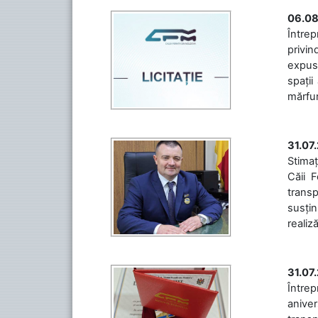
06.08
Întrep
privin
expuse
spații
mărfuri
31.07
Stimaț
Căii 
transp
susțin
realiz
31.07
Între
aniver