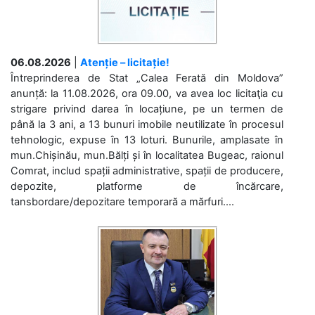
06.08.2026
|
Atenție – licitație!
Întreprinderea de Stat „Calea Ferată din Moldova”
anunță: la 11.08.2026, ora 09.00, va avea loc licitaţia cu
strigare privind darea în locațiune, pe un termen de
până la 3 ani, a 13 bunuri imobile neutilizate în procesul
tehnologic, expuse în 13 loturi. Bunurile, amplasate în
mun.Chișinău, mun.Bălți și în localitatea Bugeac, raionul
Comrat, includ spații administrative, spații de producere,
depozite, platforme de încărcare,
tansbordare/depozitare temporară a mărfuri....