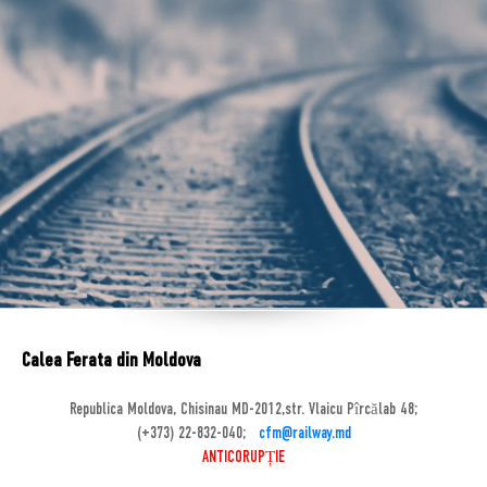
Calea Ferata din Moldova
Republica Moldova, Chisinau MD-2012,str. Vlaicu Pîrcălab 48;
(+373) 22-832-040;
cfm@railway.md
ANTICORUPȚIE