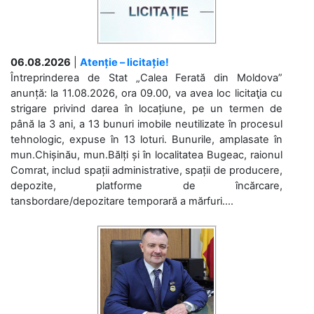
06.08.2026
|
Atenție – licitație!
Întreprinderea de Stat „Calea Ferată din Moldova”
anunță: la 11.08.2026, ora 09.00, va avea loc licitaţia cu
strigare privind darea în locațiune, pe un termen de
până la 3 ani, a 13 bunuri imobile neutilizate în procesul
tehnologic, expuse în 13 loturi. Bunurile, amplasate în
mun.Chișinău, mun.Bălți și în localitatea Bugeac, raionul
Comrat, includ spații administrative, spații de producere,
depozite, platforme de încărcare,
tansbordare/depozitare temporară a mărfuri....