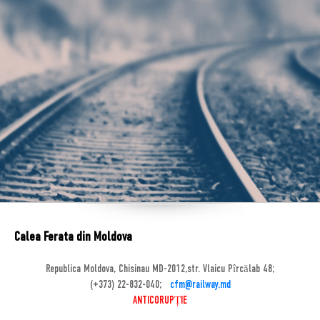
Calea Ferata din Moldova
Republica Moldova, Chisinau MD-2012,str. Vlaicu Pîrcălab 48;
(+373) 22-832-040;
cfm@railway.md
ANTICORUPȚIE