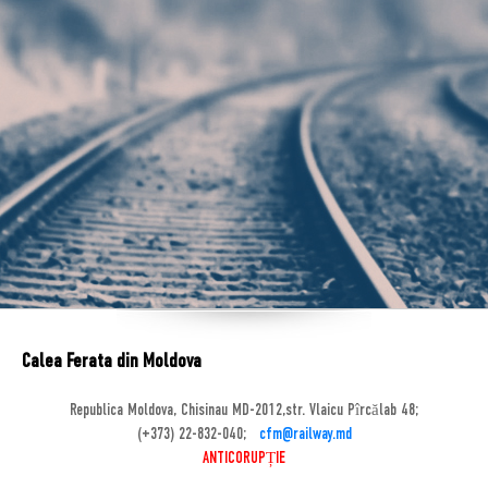
Calea Ferata din Moldova
Republica Moldova, Chisinau MD-2012,str. Vlaicu Pîrcălab 48;
(+373) 22-832-040;
cfm@railway.md
ANTICORUPȚIE