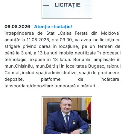
06.08.2026
|
Atenție – licitație!
Întreprinderea de Stat „Calea Ferată din Moldova”
anunță: la 11.08.2026, ora 09.00, va avea loc licitaţia cu
strigare privind darea în locațiune, pe un termen de
până la 3 ani, a 13 bunuri imobile neutilizate în procesul
tehnologic, expuse în 13 loturi. Bunurile, amplasate în
mun.Chișinău, mun.Bălți și în localitatea Bugeac, raionul
Comrat, includ spații administrative, spații de producere,
depozite, platforme de încărcare,
tansbordare/depozitare temporară a mărfuri....