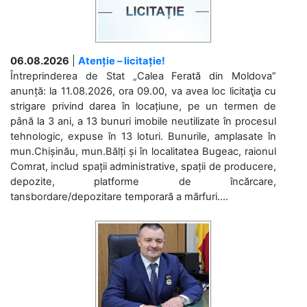
06.08.2026
|
Atenție – licitație!
Întreprinderea de Stat „Calea Ferată din Moldova”
anunță: la 11.08.2026, ora 09.00, va avea loc licitaţia cu
strigare privind darea în locațiune, pe un termen de
până la 3 ani, a 13 bunuri imobile neutilizate în procesul
tehnologic, expuse în 13 loturi. Bunurile, amplasate în
mun.Chișinău, mun.Bălți și în localitatea Bugeac, raionul
Comrat, includ spații administrative, spații de producere,
depozite, platforme de încărcare,
tansbordare/depozitare temporară a mărfuri....