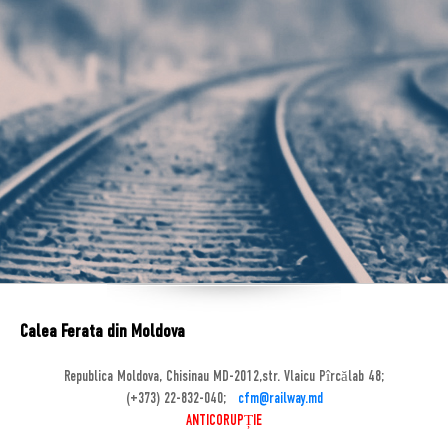
Calea Ferata din Moldova
Republica Moldova, Chisinau MD-2012,str. Vlaicu Pîrcălab 48;
(+373) 22-832-040;
cfm@railway.md
ANTICORUPȚIE