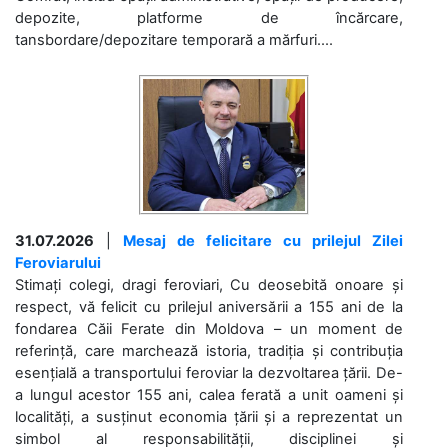
depozite, platforme de încărcare,
tansbordare/depozitare temporară a mărfuri....
31.07.2026
|
Mesaj de felicitare cu prilejul Zilei
Feroviarului
Stimați colegi, dragi feroviari, Cu deosebită onoare și
respect, vă felicit cu prilejul aniversării a 155 ani de la
fondarea Căii Ferate din Moldova – un moment de
referință, care marchează istoria, tradiția și contribuția
esențială a transportului feroviar la dezvoltarea țării. De-
a lungul acestor 155 ani, calea ferată a unit oameni și
localități, a susținut economia țării și a reprezentat un
simbol al responsabilității, disciplinei și