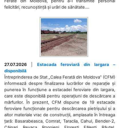
Ferate din Moldova, pentru a-i transmite personal
felicitări, recunoștință și urări de sănătate....
27.07.2026
|
Estacada feroviară din Iargara –
disponibilă
Întreprinderea de Stat „Calea Ferată din Moldova” (CFM)
informează despre finalizarea lucrărilor de reparație și
punerea în funcțiune a estacadei feroviare din Iargara,
care este disponibilă pentru operațiuni de descărcare a
mărfurilor. În prezent, CFM dispune de 19 estacade
feroviare funcționale pentru descărcarea pietrișului și a
altor materiale vrac de construcții, amplasate în întreaga
țară: Basarabeasca, Comrat, Taraclia, Cahul, Bender-2,
Căinari, Revaca, Rogojeni, Florești, Fălești, Răuțel,