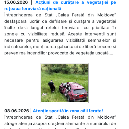
15.06.2026
|
Acțiuni de curățare a vegetației pe
rețeaua feroviară națională
Întreprinderea de Stat „Calea Ferată din Moldova”
desfășoară lucrări de defrișare și curățare a vegetației
înalte de-a lungul rețelei feroviare, cu prioritate în
zonele cu vizibilitate redusă. Aceste intervenții sunt
necesare pentru asigurarea vizibilității semnalelor și
indicatoarelor, menținerea gabaritului de liberă trecere și
prevenirea incendiilor provocate de vegetația uscată....
08.06.2026
|
Atenție sporită în zona căii ferate!
Întreprinderea de Stat „Calea Ferată din Moldova”
atrage atenția asupra creșterii alarmante a numărului de