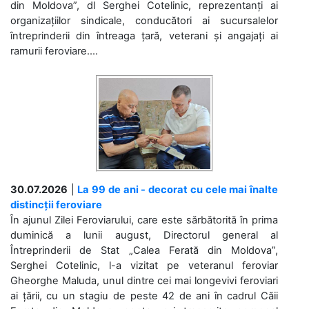
din Moldova”, dl Serghei Cotelinic, reprezentanți ai
organizațiilor sindicale, conducători ai sucursalelor
întreprinderii din întreaga țară, veterani și angajați ai
ramurii feroviare....
30.07.2026
|
La 99 de ani - decorat cu cele mai înalte
distincții feroviare
În ajunul Zilei Feroviarului, care este sărbătorită în prima
duminică a lunii august, Directorul general al
Întreprinderii de Stat „Calea Ferată din Moldova”,
Serghei Cotelinic, l-a vizitat pe veteranul feroviar
Gheorghe Maluda, unul dintre cei mai longevivi feroviari
ai țării, cu un stagiu de peste 42 de ani în cadrul Căii