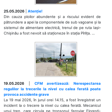
25.05.2026
|
Atenție!
Din cauza ploilor abundente și a riscului evident de
pătrundere a apei la componentele de sub vagoane și la
sistemul de alimentare electrică, trenul de pe ruta Iași–
Chișinău a fost nevoit să staționeze în stația Pîrlița. ...
19.05.2026
|
CFM avertizează: Nerespectarea
regulilor la trecerile la nivel cu calea ferată poate
provoca accidente grave
La 19 mai 2026, în jurul orei 14.15, a fost înregistrat un
incident la o trecere la nivel cu calea ferată. Mecanicul
unui tren, care circula pe tronsonul feroviar Florești-