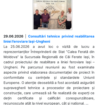
29.06.2026
|
Consultări tehnice privind reabilitarea
liniei feroviare Iași-Ungheni
La 25.06.2026 a avut loc o vizită de lucru a
reprezentanților Întreprinderii de Stat ”Calea Ferată din
Moldova” la Sucursala Regională de Căi Ferate Iași, în
cadrul proiectului de reabilitare a liniei feroviare Iași –
Ungheni. Pe parcursul reuniunii au fost examinate
aspecte privind elaborarea documentației de proiect în
conformitate cu cerințele și standardele Uniunii
Europene. O atenție deosebită a fost acordată asigurării
supravegherii tehnice a proceselor de proiectare și
construcție, care urmează să fie realizată de experți ce
dețin certificate și calificări corespunzătoare,
recunoscute atât la nivel european, cât și național. ...