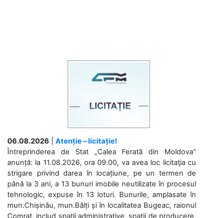
06.08.2026
|
Atenție – licitație!
Întreprinderea de Stat „Calea Ferată din Moldova”
anunță: la 11.08.2026, ora 09.00, va avea loc licitaţia cu
strigare privind darea în locațiune, pe un termen de
până la 3 ani, a 13 bunuri imobile neutilizate în procesul
tehnologic, expuse în 13 loturi. Bunurile, amplasate în
mun.Chișinău, mun.Bălți și în localitatea Bugeac, raionul
Comrat, includ spații administrative, spații de producere,