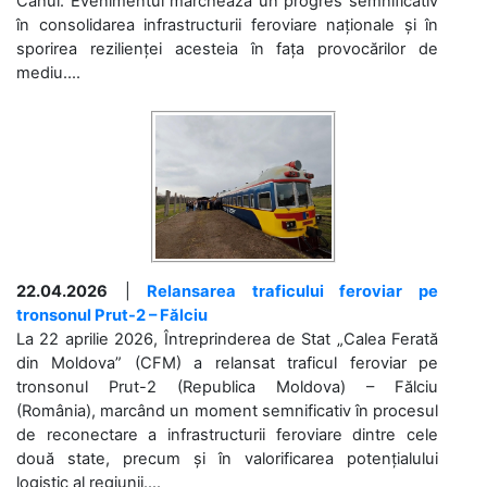
Cahul. Evenimentul marchează un progres semnificativ
în consolidarea infrastructurii feroviare naționale și în
sporirea rezilienței acesteia în fața provocărilor de
mediu....
22.04.2026
|
Relansarea traficului feroviar pe
tronsonul Prut-2 – Fălciu
La 22 aprilie 2026, Întreprinderea de Stat „Calea Ferată
din Moldova” (CFM) a relansat traficul feroviar pe
tronsonul Prut-2 (Republica Moldova) – Fălciu
(România), marcând un moment semnificativ în procesul
de reconectare a infrastructurii feroviare dintre cele
două state, precum și în valorificarea potențialului
logistic al regiunii....