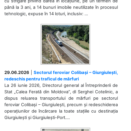
cu strigare privind darea în locațiune, pe un termen de
până la 3 ani, a 14 bunuri imobile neutilizate în procesul
tehnologic, expuse în 14 loturi, inclusiv: ...
29.06.2026
|
Sectorul feroviar Colibași – Giurgiulești,
redeschis pentru traficul de mărfuri
La 26 iunie 2026, Directorul general al Întreprinderii de
Stat „Calea Ferată din Moldova”, dl Serghei Cotelinic, a
dispus reluarea transportului de mărfuri pe sectorul
feroviar Colibași – Giurgiulești, precum și redeschiderea
operațiunilor de încărcare la toate stațiile cu destinația
Giurgiulești și Giurgiulești-Port....