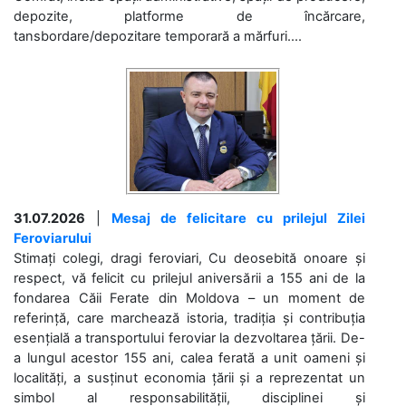
depozite, platforme de încărcare,
tansbordare/depozitare temporară a mărfuri....
31.07.2026
|
Mesaj de felicitare cu prilejul Zilei
Feroviarului
Stimați colegi, dragi feroviari, Cu deosebită onoare și
respect, vă felicit cu prilejul aniversării a 155 ani de la
fondarea Căii Ferate din Moldova – un moment de
referință, care marchează istoria, tradiția și contribuția
esențială a transportului feroviar la dezvoltarea țării. De-
a lungul acestor 155 ani, calea ferată a unit oameni și
localități, a susținut economia țării și a reprezentat un
simbol al responsabilității, disciplinei și