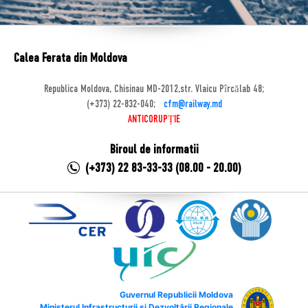
Calea Ferata din Moldova
Republica Moldova, Chisinau MD-2012,str. Vlaicu Pîrcălab 48;
(+373) 22-832-040;
cfm@railway.md
ANTICORUPȚIE
Biroul de informatii
(+373) 22 83-33-33 (08.00 - 20.00)
Guvernul Republicii Moldova
Ministerul Infrastructurii și Dezvoltării Regionale