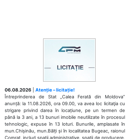
06.08.2026
|
Atenție – licitație!
Întreprinderea de Stat „Calea Ferată din Moldova”
anunță: la 11.08.2026, ora 09.00, va avea loc licitaţia cu
strigare privind darea în locațiune, pe un termen de
până la 3 ani, a 13 bunuri imobile neutilizate în procesul
tehnologic, expuse în 13 loturi. Bunurile, amplasate în
mun.Chișinău, mun.Bălți și în localitatea Bugeac, raionul
Comrat, includ spații administrative, spații de producere,