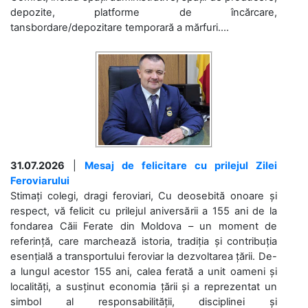
depozite, platforme de încărcare,
tansbordare/depozitare temporară a mărfuri....
31.07.2026
|
Mesaj de felicitare cu prilejul Zilei
Feroviarului
Stimați colegi, dragi feroviari, Cu deosebită onoare și
respect, vă felicit cu prilejul aniversării a 155 ani de la
fondarea Căii Ferate din Moldova – un moment de
referință, care marchează istoria, tradiția și contribuția
esențială a transportului feroviar la dezvoltarea țării. De-
a lungul acestor 155 ani, calea ferată a unit oameni și
localități, a susținut economia țării și a reprezentat un
simbol al responsabilității, disciplinei și