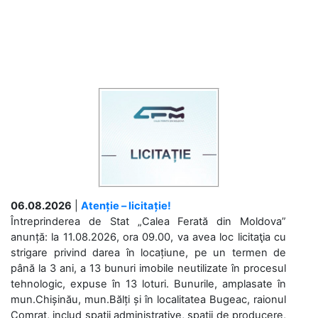
06.08.2026
|
Atenție – licitație!
Întreprinderea de Stat „Calea Ferată din Moldova”
anunță: la 11.08.2026, ora 09.00, va avea loc licitaţia cu
strigare privind darea în locațiune, pe un termen de
până la 3 ani, a 13 bunuri imobile neutilizate în procesul
tehnologic, expuse în 13 loturi. Bunurile, amplasate în
mun.Chișinău, mun.Bălți și în localitatea Bugeac, raionul
Comrat, includ spații administrative, spații de producere,