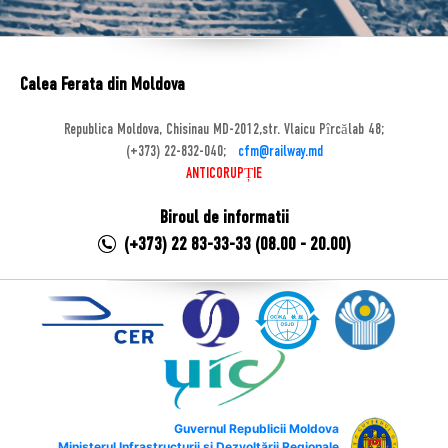
Calea Ferata din Moldova
Republica Moldova, Chisinau MD-2012,str. Vlaicu Pîrcălab 48;
(+373) 22-832-040;
cfm@railway.md
ANTICORUPȚIE
Biroul de informatii
(+373) 22 83-33-33 (08.00 - 20.00)
Guvernul Republicii Moldova
Ministerul Infrastructurii și Dezvoltării Regionale