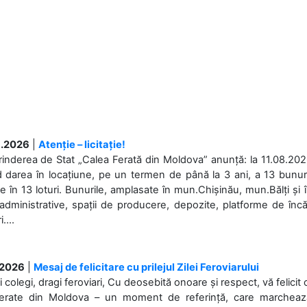
.2026
|
Atenție – licitație!
rinderea de Stat „Calea Ferată din Moldova” anunță: la 11.08.2026,
d darea în locațiune, pe un termen de până la 3 ani, a 13 bunuri
 în 13 loturi. Bunurile, amplasate în mun.Chișinău, mun.Bălți și 
 administrative, spații de producere, depozite, platforme de în
....
.2026
|
Mesaj de felicitare cu prilejul Zilei Feroviarului
i colegi, dragi feroviari, Cu deosebită onoare și respect, vă felicit 
Ferate din Moldova – un moment de referință, care marchează is