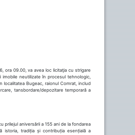
 ora 09.00, va avea loc licitaţia cu strigare
 imobile neutilizate în procesul tehnologic,
în localitatea Bugeac, raionul Comrat, includ
cărcare, tansbordare/depozitare temporară a
cu prilejul aniversării a 155 ani de la fondarea
toria, tradiția și contribuția esențială a