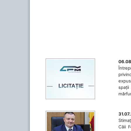
06.08
Întrep
privin
expuse
spații
mărfuri
31.07
Stimaț
Căii 