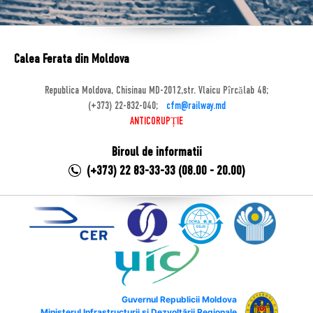
Calea Ferata din Moldova
Republica Moldova, Chisinau MD-2012,str. Vlaicu Pîrcălab 48;
(+373) 22-832-040;
cfm@railway.md
ANTICORUPȚIE
Biroul de informatii
(+373) 22 83-33-33 (08.00 - 20.00)
Guvernul Republicii Moldova
Ministerul Infrastructurii și Dezvoltării Regionale