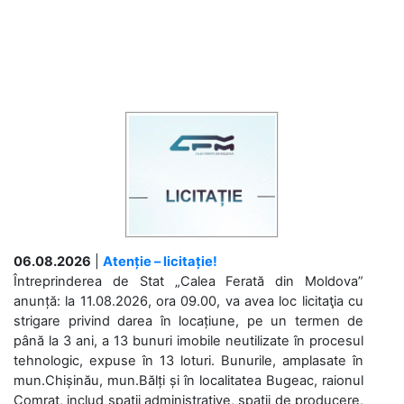
06.08.2026
|
Atenție – licitație!
Întreprinderea de Stat „Calea Ferată din Moldova”
anunță: la 11.08.2026, ora 09.00, va avea loc licitaţia cu
strigare privind darea în locațiune, pe un termen de
până la 3 ani, a 13 bunuri imobile neutilizate în procesul
tehnologic, expuse în 13 loturi. Bunurile, amplasate în
mun.Chișinău, mun.Bălți și în localitatea Bugeac, raionul
Comrat, includ spații administrative, spații de producere,