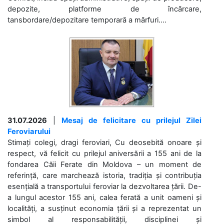
depozite, platforme de încărcare,
tansbordare/depozitare temporară a mărfuri....
31.07.2026
|
Mesaj de felicitare cu prilejul Zilei
Feroviarului
Stimați colegi, dragi feroviari, Cu deosebită onoare și
respect, vă felicit cu prilejul aniversării a 155 ani de la
fondarea Căii Ferate din Moldova – un moment de
referință, care marchează istoria, tradiția și contribuția
esențială a transportului feroviar la dezvoltarea țării. De-
a lungul acestor 155 ani, calea ferată a unit oameni și
localități, a susținut economia țării și a reprezentat un
simbol al responsabilității, disciplinei și