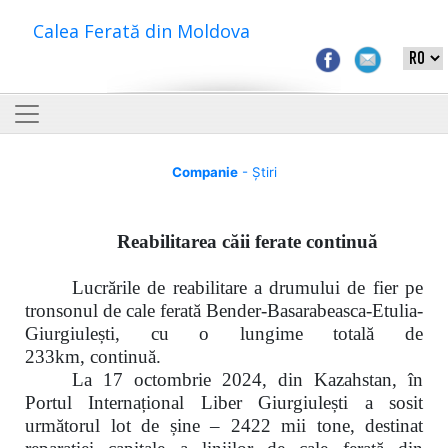
Calea Ferată din Moldova
Companie
- Știri
Reabilitarea căii ferate continuă
Lucrările de reabilitare a drumului de fier pe
tronsonul de cale ferată
Bender-Basarabeasca-Etulia-
Giurgiulești, cu o lungime totală de
233km,
c
ontinuă.
La
17 octombrie 2024,
din Kazahstan, în
Portul Internațional Liber Giurgiulești a sosit
următorul lot de șine –
2422 mii tone
, destinat