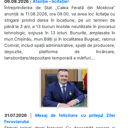
06.08.2026
|
Atenție – licitație!
Întreprinderea de Stat „Calea Ferată din Moldova”
anunță: la 11.08.2026, ora 09.00, va avea loc licitaţia cu
strigare privind darea în locațiune, pe un termen de
până la 3 ani, a 13 bunuri imobile neutilizate în procesul
tehnologic, expuse în 13 loturi. Bunurile, amplasate în
mun.Chișinău, mun.Bălți și în localitatea Bugeac, raionul
Comrat, includ spații administrative, spații de producere,
depozite, platforme de încărcare,
tansbordare/depozitare temporară a mărfuri....
31.07.2026
|
Mesaj de felicitare cu prilejul Zilei
Feroviarului