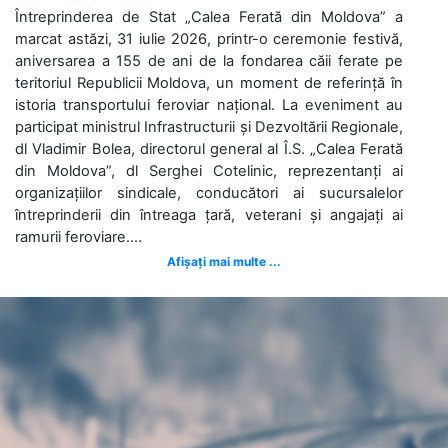
Întreprinderea de Stat „Calea Ferată din Moldova” a
marcat astăzi, 31 iulie 2026, printr-o ceremonie festivă,
aniversarea a 155 de ani de la fondarea căii ferate pe
teritoriul Republicii Moldova, un moment de referință în
istoria transportului feroviar național. La eveniment au
participat ministrul Infrastructurii și Dezvoltării Regionale,
dl Vladimir Bolea, directorul general al Î.S. „Calea Ferată
din Moldova”, dl Serghei Cotelinic, reprezentanți ai
organizațiilor sindicale, conducători ai sucursalelor
întreprinderii din întreaga țară, veterani și angajați ai
ramurii feroviare....
Afișați mai multe ...