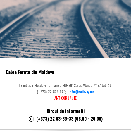
Calea Ferata din Moldova
Republica Moldova, Chisinau MD-2012,str. Vlaicu Pîrcălab 48;
(+373) 22-832-040;
cfm@railway.md
ANTICORUPȚIE
Biroul de informatii
(+373) 22 83-33-33 (08.00 - 20.00)