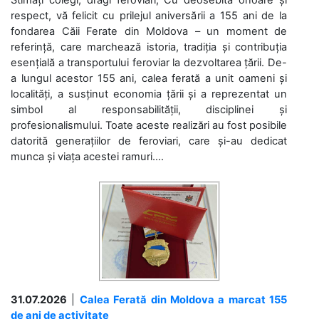
Stimați colegi, dragi feroviari, Cu deosebită onoare și
respect, vă felicit cu prilejul aniversării a 155 ani de la
fondarea Căii Ferate din Moldova – un moment de
referință, care marchează istoria, tradiția și contribuția
esențială a transportului feroviar la dezvoltarea țării. De-
a lungul acestor 155 ani, calea ferată a unit oameni și
localități, a susținut economia țării și a reprezentat un
simbol al responsabilității, disciplinei și
profesionalismului. Toate aceste realizări au fost posibile
datorită generațiilor de feroviari, care și-au dedicat
munca și viața acestei ramuri....
31.07.2026
|
Calea Ferată din Moldova a marcat 155
de ani de activitate