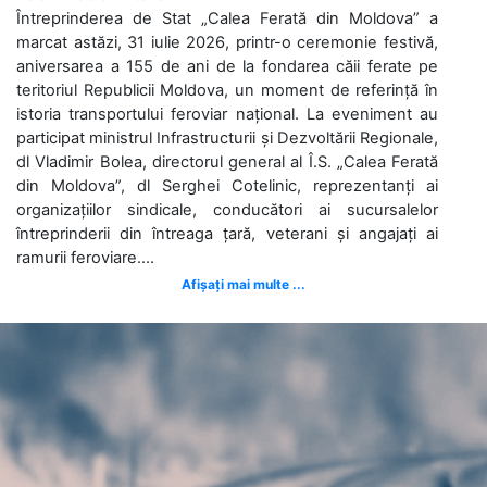
Întreprinderea de Stat „Calea Ferată din Moldova” a
marcat astăzi, 31 iulie 2026, printr-o ceremonie festivă,
aniversarea a 155 de ani de la fondarea căii ferate pe
teritoriul Republicii Moldova, un moment de referință în
istoria transportului feroviar național. La eveniment au
participat ministrul Infrastructurii și Dezvoltării Regionale,
dl Vladimir Bolea, directorul general al Î.S. „Calea Ferată
din Moldova”, dl Serghei Cotelinic, reprezentanți ai
organizațiilor sindicale, conducători ai sucursalelor
întreprinderii din întreaga țară, veterani și angajați ai
ramurii feroviare....
Afișați mai multe ...