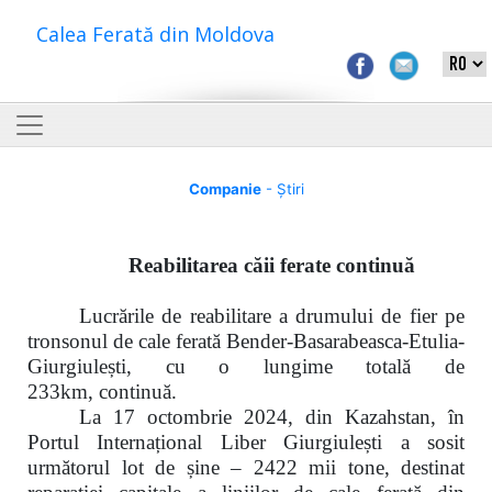
Calea Ferată din Moldova
Companie
- Știri
Reabilitarea căii ferate continuă
Lucrările de reabilitare a drumului de fier pe
tronsonul de cale ferată
Bender-Basarabeasca-Etulia-
Giurgiulești, cu o lungime totală de
233km,
c
ontinuă.
La
17 octombrie 2024,
din Kazahstan, în
Portul Internațional Liber Giurgiulești a sosit
următorul lot de șine –
2422 mii tone
, destinat