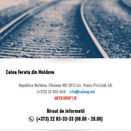
Calea Ferata din Moldova
Republica Moldova, Chisinau MD-2012,str. Vlaicu Pîrcălab 48;
(+373) 22-832-040;
cfm@railway.md
ANTICORUPȚIE
Biroul de informatii
(+373) 22 83-33-33 (08.00 - 20.00)