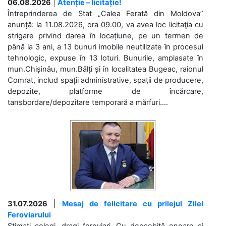
06.08.2026
|
Atenție – licitație!
Întreprinderea de Stat „Calea Ferată din Moldova”
anunță: la 11.08.2026, ora 09.00, va avea loc licitaţia cu
strigare privind darea în locațiune, pe un termen de
până la 3 ani, a 13 bunuri imobile neutilizate în procesul
tehnologic, expuse în 13 loturi. Bunurile, amplasate în
mun.Chișinău, mun.Bălți și în localitatea Bugeac, raionul
Comrat, includ spații administrative, spații de producere,
depozite, platforme de încărcare,
tansbordare/depozitare temporară a mărfuri....
31.07.2026
|
Mesaj de felicitare cu prilejul Zilei
Feroviarului