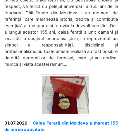
Stimați colegi, dragi feroviari, Cu deosebită onoare și
respect, vă felicit cu prilejul aniversării a 155 ani de la
fondarea Căii Ferate din Moldova – un moment de
referință, care marchează istoria, tradiția și contribuția
esențială a transportului feroviar la dezvoltarea țării. De-
a lungul acestor 155 ani, calea ferată a unit oameni și
localități, a susținut economia țării și a reprezentat un
simbol al responsabilității, disciplinei și
profesionalismului. Toate aceste realizări au fost posibile
datorită generațiilor de feroviari, care și-au dedicat
munca și viața acestei ramuri....
31.07.2026
|
Calea Ferată din Moldova a marcat 155
de ani de activitate