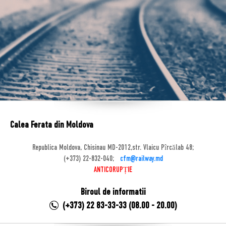
Calea Ferata din Moldova
Republica Moldova, Chisinau MD-2012,str. Vlaicu Pîrcălab 48;
(+373) 22-832-040;
cfm@railway.md
ANTICORUPȚIE
Biroul de informatii
(+373) 22 83-33-33 (08.00 - 20.00)