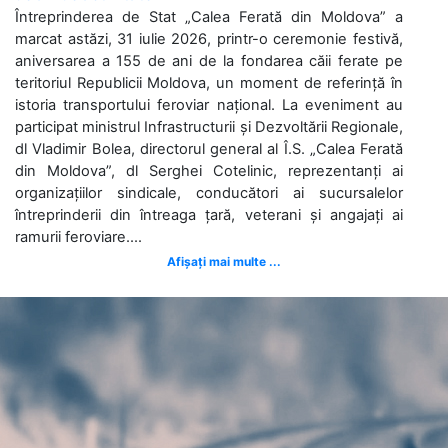
Întreprinderea de Stat „Calea Ferată din Moldova” a
marcat astăzi, 31 iulie 2026, printr-o ceremonie festivă,
aniversarea a 155 de ani de la fondarea căii ferate pe
teritoriul Republicii Moldova, un moment de referință în
istoria transportului feroviar național. La eveniment au
participat ministrul Infrastructurii și Dezvoltării Regionale,
dl Vladimir Bolea, directorul general al Î.S. „Calea Ferată
din Moldova”, dl Serghei Cotelinic, reprezentanți ai
organizațiilor sindicale, conducători ai sucursalelor
întreprinderii din întreaga țară, veterani și angajați ai
ramurii feroviare....
Afișați mai multe ...