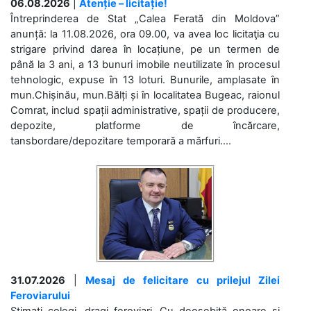
06.08.2026
|
Atenție – licitație!
Întreprinderea de Stat „Calea Ferată din Moldova”
anunță: la 11.08.2026, ora 09.00, va avea loc licitaţia cu
strigare privind darea în locațiune, pe un termen de
până la 3 ani, a 13 bunuri imobile neutilizate în procesul
tehnologic, expuse în 13 loturi. Bunurile, amplasate în
mun.Chișinău, mun.Bălți și în localitatea Bugeac, raionul
Comrat, includ spații administrative, spații de producere,
depozite, platforme de încărcare,
tansbordare/depozitare temporară a mărfuri....
31.07.2026
|
Mesaj de felicitare cu prilejul Zilei
Feroviarului