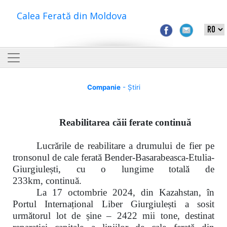
Calea Ferată din Moldova
Companie
- Știri
Reabilitarea căii ferate continuă
Lucrările de reabilitare a drumului de fier pe
tronsonul de cale ferată
Bender-Basarabeasca-Etulia-
Giurgiulești, cu o lungime totală de
233km,
c
ontinuă.
La
17 octombrie 2024,
din Kazahstan, în
Portul Internațional Liber Giurgiulești a sosit
următorul lot de șine –
2422 mii tone
, destinat