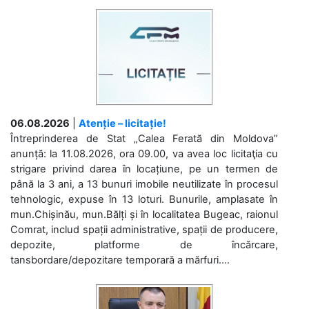
06.08.2026
|
Atenție – licitație!
Întreprinderea de Stat „Calea Ferată din Moldova”
anunță: la 11.08.2026, ora 09.00, va avea loc licitaţia cu
strigare privind darea în locațiune, pe un termen de
până la 3 ani, a 13 bunuri imobile neutilizate în procesul
tehnologic, expuse în 13 loturi. Bunurile, amplasate în
mun.Chișinău, mun.Bălți și în localitatea Bugeac, raionul
Comrat, includ spații administrative, spații de producere,
depozite, platforme de încărcare,
tansbordare/depozitare temporară a mărfuri....