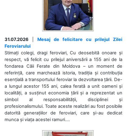
31.07.2026
|
Mesaj de felicitare cu prilejul Zilei
Feroviarului
Stimați colegi, dragi feroviari, Cu deosebită onoare și
respect, vă felicit cu prilejul aniversării a 155 ani de la
fondarea Căii Ferate din Moldova – un moment de
referință, care marchează istoria, tradiția și contribuția
esențială a transportului feroviar la dezvoltarea țării. De-
a lungul acestor 155 ani, calea ferată a unit oameni și
localități, a susținut economia țării și a reprezentat un
simbol al responsabilității, disciplinei și
profesionalismului. Toate aceste realizări au fost posibile
datorită generațiilor de feroviari, care și-au dedicat
munca și viața acestei ramuri....