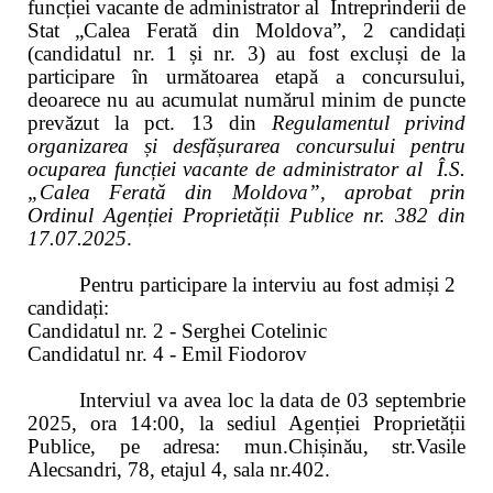
funcției vacante de administrator al Întreprinderii de
Stat „Calea Ferată din Moldova”, 2 candidați
(candidatul nr. 1 și nr. 3) au fost excluși de la
participare în următoarea etapă a concursului,
deoarece nu au acumulat numărul minim de puncte
prevăzut la pct. 13 din
Regulamentul privind
organizarea și desfășurarea concursului pentru
ocuparea funcției vacante de administrator al Î.S.
„Calea Ferată din Moldova”, aprobat prin
Ordinul Agenției Proprietății Publice nr. 382 din
17.07.2025
.
Pentru participare la
interviu a
u fost admiși 2
candida
ți
:
Candidatul nr. 2 - Serghei Cotelinic
Candidatul nr. 4 - Emil Fiodorov
I
nterviul
va avea loc la data de 03 septembrie
2025, ora 14:00, la sediul Agenției Proprietății
Publice, pe adresa: mun.Chișinău,
str.
Vasile
Alecsandri, 78,
etajul 4, sala nr.402.