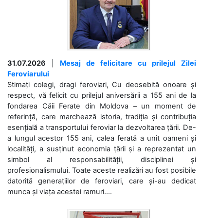
31.07.2026
|
Mesaj de felicitare cu prilejul Zilei
Feroviarului
Stimați colegi, dragi feroviari, Cu deosebită onoare și
respect, vă felicit cu prilejul aniversării a 155 ani de la
fondarea Căii Ferate din Moldova – un moment de
referință, care marchează istoria, tradiția și contribuția
esențială a transportului feroviar la dezvoltarea țării. De-
a lungul acestor 155 ani, calea ferată a unit oameni și
localități, a susținut economia țării și a reprezentat un
simbol al responsabilității, disciplinei și
profesionalismului. Toate aceste realizări au fost posibile
datorită generațiilor de feroviari, care și-au dedicat
munca și viața acestei ramuri....