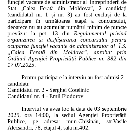
funcției vacante de administrator al Întreprinderii de
Stat „Calea Ferată din Moldova”, 2 candidați
(candidatul nr. 1 și nr. 3) au fost excluși de la
participare în următoarea etapă a concursului,
deoarece nu au acumulat numărul minim de puncte
prevăzut la pct. 13 din
Regulamentul privind
organizarea și desfășurarea concursului pentru
ocuparea funcției vacante de administrator al Î.S.
„Calea Ferată din Moldova”, aprobat prin
Ordinul Agenției Proprietății Publice nr. 382 din
17.07.2025
.
Pentru participare la
interviu a
u fost admiși 2
candida
ți
:
Candidatul nr. 2 - Serghei Cotelinic
Candidatul nr. 4 - Emil Fiodorov
I
nterviul
va avea loc la data de 03 septembrie
2025, ora 14:00, la sediul Agenției Proprietății
Publice, pe adresa: mun.Chișinău,
str.
Vasile
Alecsandri, 78,
etajul 4, sala nr.402.