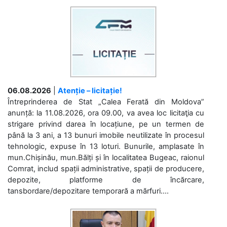
06.08.2026
|
Atenție – licitație!
Întreprinderea de Stat „Calea Ferată din Moldova”
anunță: la 11.08.2026, ora 09.00, va avea loc licitaţia cu
strigare privind darea în locațiune, pe un termen de
până la 3 ani, a 13 bunuri imobile neutilizate în procesul
tehnologic, expuse în 13 loturi. Bunurile, amplasate în
mun.Chișinău, mun.Bălți și în localitatea Bugeac, raionul
Comrat, includ spații administrative, spații de producere,
depozite, platforme de încărcare,
tansbordare/depozitare temporară a mărfuri....