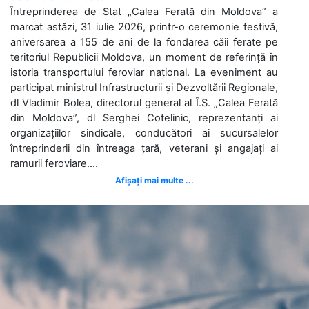
Întreprinderea de Stat „Calea Ferată din Moldova” a
marcat astăzi, 31 iulie 2026, printr-o ceremonie festivă,
aniversarea a 155 de ani de la fondarea căii ferate pe
teritoriul Republicii Moldova, un moment de referință în
istoria transportului feroviar național. La eveniment au
participat ministrul Infrastructurii și Dezvoltării Regionale,
dl Vladimir Bolea, directorul general al Î.S. „Calea Ferată
din Moldova”, dl Serghei Cotelinic, reprezentanți ai
organizațiilor sindicale, conducători ai sucursalelor
întreprinderii din întreaga țară, veterani și angajați ai
ramurii feroviare....
Afișați mai multe ...