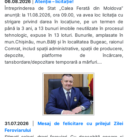
06.08.2026
|
Atenție – licitație!
Întreprinderea de Stat „Calea Ferată din Moldova”
anunță: la 11.08.2026, ora 09.00, va avea loc licitaţia cu
strigare privind darea în locațiune, pe un termen de
până la 3 ani, a 13 bunuri imobile neutilizate în procesul
tehnologic, expuse în 13 loturi. Bunurile, amplasate în
mun.Chișinău, mun.Bălți și în localitatea Bugeac, raionul
Comrat, includ spații administrative, spații de producere,
depozite, platforme de încărcare,
tansbordare/depozitare temporară a mărfuri....
31.07.2026
|
Mesaj de felicitare cu prilejul Zilei
Feroviarului
Stimați colegi, dragi feroviari, Cu deosebită onoare și