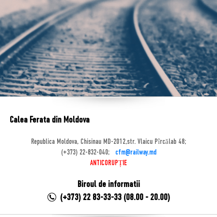
Calea Ferata din Moldova
Republica Moldova, Chisinau MD-2012,str. Vlaicu Pîrcălab 48;
(+373) 22-832-040;
cfm@railway.md
ANTICORUPȚIE
Biroul de informatii
(+373) 22 83-33-33 (08.00 - 20.00)