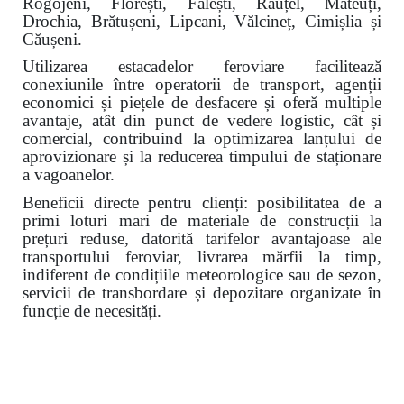
Rogojeni, Florești, Fălești, Răuțel, Mateuți,
Drochia, Brătușeni, Lipcani, Vălcineț, Cimișlia și
Căușeni.
Utilizarea estacadelor feroviare facilitează
conexiunile între operatorii de transport, agenții
economici și piețele de desfacere și oferă multiple
avantaje, atât din punct de vedere logistic, cât și
comercial, contribuind la optimizarea lanțului de
aprovizionare și la reducerea timpului de staționare
a vagoanelor.
Beneficii directe pentru clienți: posibilitatea de a
primi loturi mari de materiale de construcții la
prețuri reduse, datorită tarifelor avantajoase ale
transportului feroviar, livrarea mărfii la timp,
indiferent de condițiile meteorologice sau de sezon,
servicii de transbordare și depozitare organizate în
funcție de necesități.