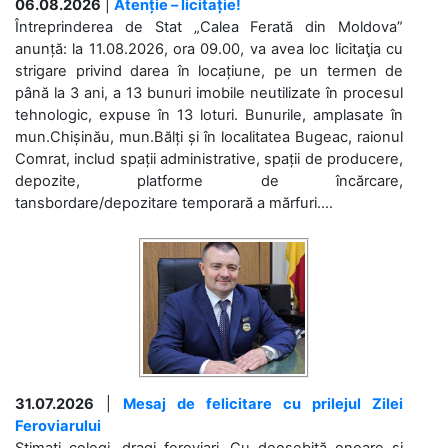
06.08.2026
|
Atenție – licitație!
Întreprinderea de Stat „Calea Ferată din Moldova”
anunță: la 11.08.2026, ora 09.00, va avea loc licitaţia cu
strigare privind darea în locațiune, pe un termen de
până la 3 ani, a 13 bunuri imobile neutilizate în procesul
tehnologic, expuse în 13 loturi. Bunurile, amplasate în
mun.Chișinău, mun.Bălți și în localitatea Bugeac, raionul
Comrat, includ spații administrative, spații de producere,
depozite, platforme de încărcare,
tansbordare/depozitare temporară a mărfuri....
31.07.2026
|
Mesaj de felicitare cu prilejul Zilei
Feroviarului
Stimați colegi, dragi feroviari, Cu deosebită onoare și