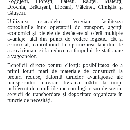
Rogojeni, Florești, Fălești, Răuțel, Mateuți,
Drochia, Brătușeni, Lipcani, Vălcineț, Cimișlia și
Căușeni.
Utilizarea estacadelor feroviare facilitează
conexiunile între operatorii de transport, agenții
economici și piețele de desfacere și oferă multiple
avantaje, atât din punct de vedere logistic, cât și
comercial, contribuind la optimizarea lanțului de
aprovizionare și la reducerea timpului de staționare
a vagoanelor.
Beneficii directe pentru clienți: posibilitatea de a
primi loturi mari de materiale de construcții la
prețuri reduse, datorită tarifelor avantajoase ale
transportului feroviar, livrarea mărfii la timp,
indiferent de condițiile meteorologice sau de sezon,
servicii de transbordare și depozitare organizate în
funcție de necesități.