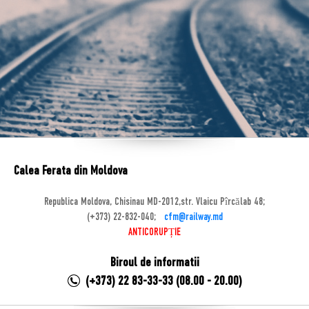
Calea Ferata din Moldova
Republica Moldova, Chisinau MD-2012,str. Vlaicu Pîrcălab 48;
(+373) 22-832-040;
cfm@railway.md
ANTICORUPȚIE
Biroul de informatii
(+373) 22 83-33-33 (08.00 - 20.00)