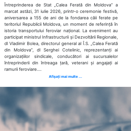
Întreprinderea de Stat „Calea Ferată din Moldova” a
marcat astăzi, 31 iulie 2026, printr-o ceremonie festivă,
aniversarea a 155 de ani de la fondarea căii ferate pe
teritoriul Republicii Moldova, un moment de referință în
istoria transportului feroviar național. La eveniment au
participat ministrul Infrastructurii și Dezvoltării Regionale,
dl Vladimir Bolea, directorul general al Î.S. „Calea Ferată
din Moldova”, dl Serghei Cotelinic, reprezentanți ai
organizațiilor sindicale, conducători ai sucursalelor
întreprinderii din întreaga țară, veterani și angajați ai
ramurii feroviare....
Afișați mai multe ...