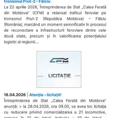
tronsonul Prut-2 – Fălciu
La 22 aprilie 2026, Întreprinderea de Stat „Calea Ferată
din Moldova” (CFM) a relansat traficul feroviar pe
tronsonul Prut-2 (Republica Moldova) – Fălciu
(România), marcând un moment semnificativ în procesul
de reconectare a infrastructurii feroviare dintre cele
două state, precum și în valorificarea potențialului
logistic al regiunii....
16.04.2026
|
Atenție – licitații!
Întreprinderea de Stat „Calea Ferată din Moldova”
anunță: > la 28.04.2026, ora 09.00, va avea loc licitaţia
cu reducere privind comercializarea a 21 locomotive,
expuse în 21 de loturi, inclusiv: - 19 de loturi -