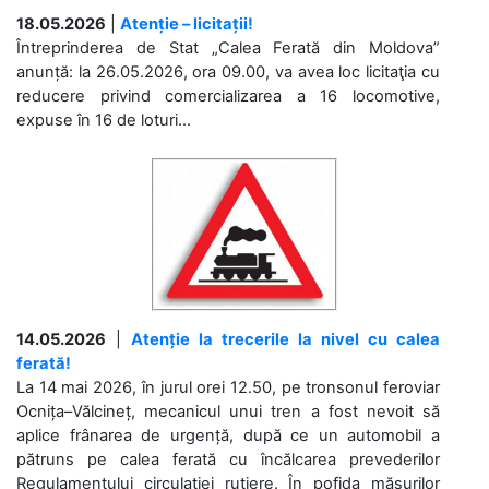
18.05.2026
|
Atenție – licitații!
Întreprinderea de Stat „Calea Ferată din Moldova”
anunță: la 26.05.2026, ora 09.00, va avea loc licitaţia cu
reducere privind comercializarea a 16 locomotive,
expuse în 16 de loturi...
14.05.2026
|
Atenție la trecerile la nivel cu calea
ferată!
La 14 mai 2026, în jurul orei 12.50, pe tronsonul feroviar
Ocnița–Vălcineț, mecanicul unui tren a fost nevoit să
aplice frânarea de urgență, după ce un automobil a
pătruns pe calea ferată cu încălcarea prevederilor
Regulamentului circulației rutiere. În pofida măsurilor