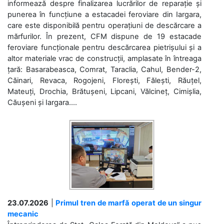
informează despre finalizarea lucrărilor de reparație și
punerea în funcțiune a estacadei feroviare din Iargara,
care este disponibilă pentru operațiuni de descărcare a
mărfurilor. În prezent, CFM dispune de 19 estacade
feroviare funcționale pentru descărcarea pietrișului și a
altor materiale vrac de construcții, amplasate în întreaga
țară: Basarabeasca, Comrat, Taraclia, Cahul, Bender-2,
Căinari, Revaca, Rogojeni, Florești, Fălești, Răuțel,
Mateuți, Drochia, Brătușeni, Lipcani, Vălcineț, Cimișlia,
Căușeni și Iargara....
23.07.2026
|
Primul tren de marfă operat de un singur
mecanic