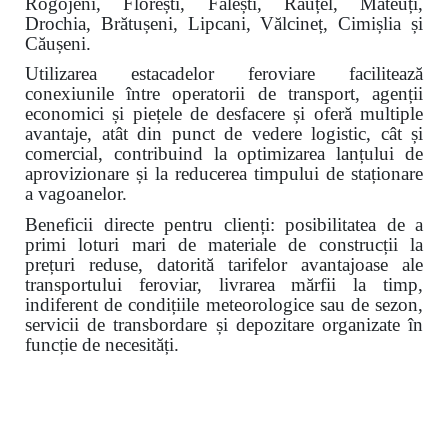
Rogojeni, Florești, Fălești, Răuțel, Mateuți,
Drochia, Brătușeni, Lipcani, Vălcineț, Cimișlia și
Căușeni.
Utilizarea estacadelor feroviare facilitează
conexiunile între operatorii de transport, agenții
economici și piețele de desfacere și oferă multiple
avantaje, atât din punct de vedere logistic, cât și
comercial, contribuind la optimizarea lanțului de
aprovizionare și la reducerea timpului de staționare
a vagoanelor.
Beneficii directe pentru clienți: posibilitatea de a
primi loturi mari de materiale de construcții la
prețuri reduse, datorită tarifelor avantajoase ale
transportului feroviar, livrarea mărfii la timp,
indiferent de condițiile meteorologice sau de sezon,
servicii de transbordare și depozitare organizate în
funcție de necesități.