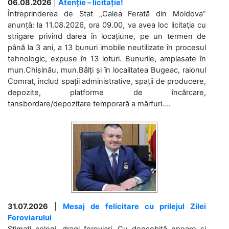
06.08.2026
|
Atenție – licitație!
Întreprinderea de Stat „Calea Ferată din Moldova”
anunță: la 11.08.2026, ora 09.00, va avea loc licitaţia cu
strigare privind darea în locațiune, pe un termen de
până la 3 ani, a 13 bunuri imobile neutilizate în procesul
tehnologic, expuse în 13 loturi. Bunurile, amplasate în
mun.Chișinău, mun.Bălți și în localitatea Bugeac, raionul
Comrat, includ spații administrative, spații de producere,
depozite, platforme de încărcare,
tansbordare/depozitare temporară a mărfuri....
31.07.2026
|
Mesaj de felicitare cu prilejul Zilei
Feroviarului
Stimați colegi, dragi feroviari, Cu deosebită onoare și