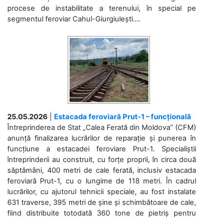
procese de instabilitate a terenului, în special pe
segmentul feroviar Cahul-Giurgiulești....
25.05.2026
|
Estacada feroviară Prut-1 – funcțională
Întreprinderea de Stat „Calea Ferată din Moldova” (CFM)
anunță finalizarea lucrărilor de reparație și punerea în
funcțiune a estacadei feroviare Prut-1. Specialiștii
întreprinderii au construit, cu forțe proprii, în circa două
săptămâni, 400 metri de cale ferată, inclusiv estacada
feroviară Prut-1, cu o lungime de 118 metri. În cadrul
lucrărilor, cu ajutorul tehnicii speciale, au fost instalate
631 traverse, 395 metri de șine și schimbătoare de cale,
fiind distribuite totodată 360 tone de pietriș pentru