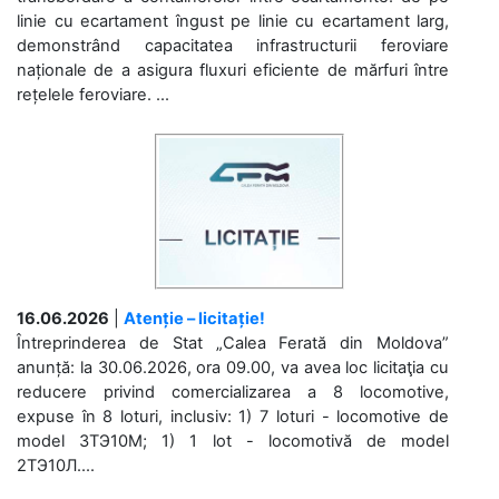
linie cu ecartament îngust pe linie cu ecartament larg,
demonstrând capacitatea infrastructurii feroviare
naționale de a asigura fluxuri eficiente de mărfuri între
rețelele feroviare. ...
16.06.2026
|
Atenție – licitație!
Întreprinderea de Stat „Calea Ferată din Moldova”
anunță: la 30.06.2026, ora 09.00, va avea loc licitaţia cu
reducere privind comercializarea a 8 locomotive,
expuse în 8 loturi, inclusiv: 1) 7 loturi - locomotive de
model 3ТЭ10М; 1) 1 lot - locomotivă de model
2ТЭ10Л....