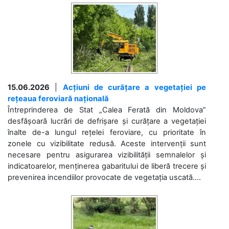
15.06.2026
|
Acțiuni de curățare a vegetației pe
rețeaua feroviară națională
Întreprinderea de Stat „Calea Ferată din Moldova”
desfășoară lucrări de defrișare și curățare a vegetației
înalte de-a lungul rețelei feroviare, cu prioritate în
zonele cu vizibilitate redusă. Aceste intervenții sunt
necesare pentru asigurarea vizibilității semnalelor și
indicatoarelor, menținerea gabaritului de liberă trecere și
prevenirea incendiilor provocate de vegetația uscată....