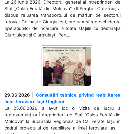
La 26 iunie 2026, Directorul general al Întreprinderii de
Stat „Calea Ferată din Moldova”, dl Serghei Cotelinic, a
dispus reluarea transportului de mărfuri pe sectorul
feroviar Colibași – Giurgiulești, precum și redeschiderea
operațiunilor de încărcare la toate stațiile cu destinația
Giurgiulești și Giurgiulești-Port....
29.06.2026
|
Consultări tehnice privind reabilitarea
liniei feroviare Iași-Ungheni
La 25.06.2026 a avut loc o vizită de lucru a
reprezentanților Întreprinderii de Stat ”Calea Ferată din
Moldova” la Sucursala Regională de Căi Ferate Iași, în
cadrul proiectului de reabilitare a liniei feroviare Iași –