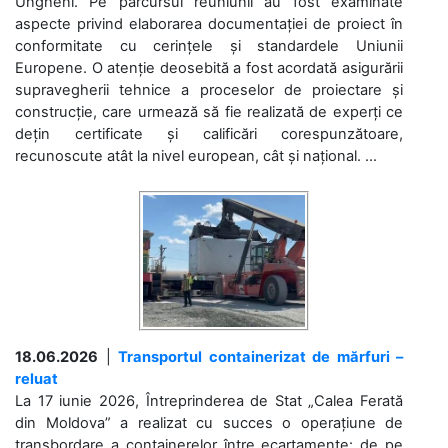
Ungheni. Pe parcursul reuniunii au fost examinate
aspecte privind elaborarea documentației de proiect în
conformitate cu cerințele și standardele Uniunii
Europene. O atenție deosebită a fost acordată asigurării
supravegherii tehnice a proceselor de proiectare și
construcție, care urmează să fie realizată de experți ce
dețin certificate și calificări corespunzătoare,
recunoscute atât la nivel european, cât și național. ...
18.06.2026
|
Transportul containerizat de mărfuri –
reluat
La 17 iunie 2026, Întreprinderea de Stat „Calea Ferată
din Moldova” a realizat cu succes o operațiune de
transbordare a containerelor între ecartamente: de pe