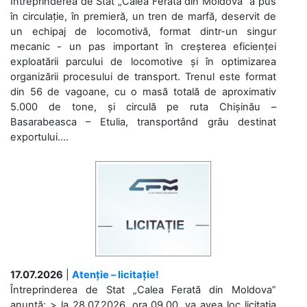
Întreprinderea de Stat „Calea Ferată din Moldova” a pus
în circulație, în premieră, un tren de marfă, deservit de
un echipaj de locomotivă, format dintr-un singur
mecanic - un pas important în creșterea eficienței
exploatării parcului de locomotive și în optimizarea
organizării procesului de transport. Trenul este format
din 56 de vagoane, cu o masă totală de aproximativ
5.000 de tone, și circulă pe ruta Chișinău –
Basarabeasca – Etulia, transportând grâu destinat
exportului....
17.07.2026
|
Atenție – licitație!
Întreprinderea de Stat „Calea Ferată din Moldova”
anunță: > la 28.07.2026, ora 09.00, va avea loc licitaţia