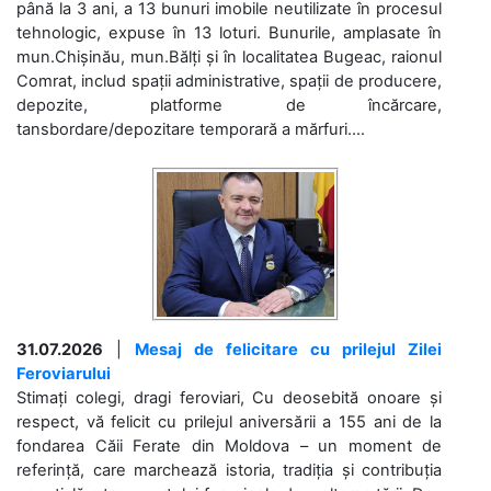
până la 3 ani, a 13 bunuri imobile neutilizate în procesul
tehnologic, expuse în 13 loturi. Bunurile, amplasate în
mun.Chișinău, mun.Bălți și în localitatea Bugeac, raionul
Comrat, includ spații administrative, spații de producere,
depozite, platforme de încărcare,
tansbordare/depozitare temporară a mărfuri....
31.07.2026
|
Mesaj de felicitare cu prilejul Zilei
Feroviarului
Stimați colegi, dragi feroviari, Cu deosebită onoare și
respect, vă felicit cu prilejul aniversării a 155 ani de la
fondarea Căii Ferate din Moldova – un moment de
referință, care marchează istoria, tradiția și contribuția