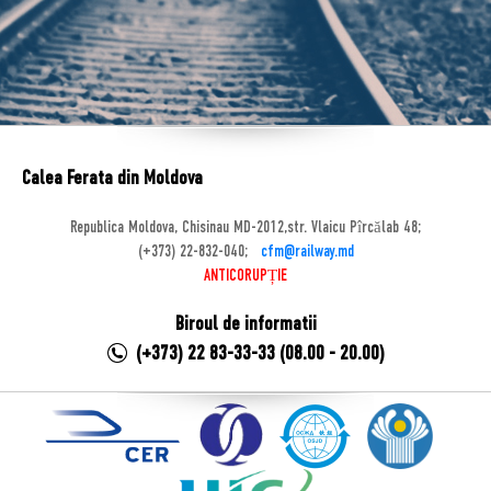
Calea Ferata din Moldova
Republica Moldova, Chisinau MD-2012,str. Vlaicu Pîrcălab 48;
(+373) 22-832-040;
cfm@railway.md
ANTICORUPȚIE
Biroul de informatii
(+373) 22 83-33-33 (08.00 - 20.00)