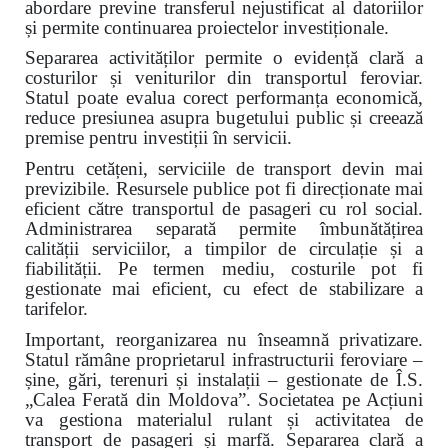
abordare previne transferul nejustificat al datoriilor
și permite continuarea proiectelor investiționale.
Separarea activităților permite o evidență clară a
costurilor și veniturilor din transportul feroviar.
Statul poate evalua corect performanța economică,
reduce presiunea asupra bugetului public și creează
premise pentru investiții în servicii.
Pentru cetățeni, serviciile de transport devin mai
previzibile. Resursele publice pot fi direcționate mai
eficient către transportul de pasageri cu rol social.
Administrarea separată permite îmbunătățirea
calității serviciilor, a timpilor de circulație și a
fiabilității. Pe termen mediu, costurile pot fi
gestionate mai eficient, cu efect de stabilizare a
tarifelor.
Important, reorganizarea nu înseamnă privatizare.
Statul rămâne proprietarul infrastructurii feroviare –
șine, gări, terenuri și instalații – gestionate de Î.S.
„Calea Ferată din Moldova”. Societatea pe Acțiuni
va gestiona materialul rulant și activitatea de
transport de pasageri și marfă. Separarea clară a