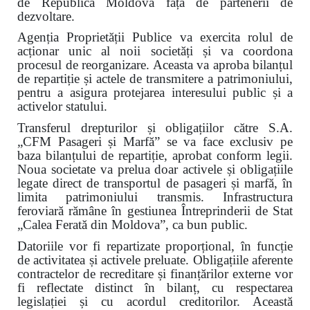
de Republica Moldova față de partenerii de
dezvoltare.
Agenția Proprietății Publice va exercita rolul de
acționar unic al noii societăți și va coordona
procesul de reorganizare. Aceasta va aproba bilanțul
de repartiție și actele de transmitere a patrimoniului,
pentru a asigura protejarea interesului public și a
activelor statului.
Transferul drepturilor și obligațiilor către S.A.
„CFM Pasageri și Marfă” se va face exclusiv pe
baza bilanțului de repartiție, aprobat conform legii.
Noua societate va prelua doar activele și obligațiile
legate direct de transportul de pasageri și marfă, în
limita patrimoniului transmis. Infrastructura
feroviară rămâne în gestiunea Întreprinderii de Stat
„Calea Ferată din Moldova”, ca bun public.
Datoriile vor fi repartizate proporțional, în funcție
de activitatea și activele preluate. Obligațiile aferente
contractelor de recreditare și finanțărilor externe vor
fi reflectate distinct în bilanț, cu respectarea
legislației și cu acordul creditorilor. Această