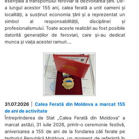
esențială a transportului feroviar la dezvoltarea țării. De-
a lungul acestor 155 ani, calea ferată a unit oameni și
localități, a susținut economia țării și a reprezentat un
simbol al responsabilității, disciplinei și
profesionalismului. Toate aceste realizări au fost posibile
datorită generațiilor de feroviari, care și-au dedicat
munca și viața acestei ramuri....
31.07.2026
|
Calea Ferată din Moldova a marcat 155
de ani de activitate
Întreprinderea de Stat „Calea Ferată din Moldova” a
marcat astăzi, 31 iulie 2026, printr-o ceremonie festivă,
aniversarea a 155 de ani de la fondarea căii ferate pe
teritoriul Republicii Moldova, un moment de referință în