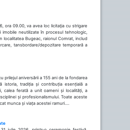
 ora 09.00, va avea loc licitaţia cu strigare
 imobile neutilizate în procesul tehnologic,
în localitatea Bugeac, raionul Comrat, includ
cărcare, tansbordare/depozitare temporară a
cu prilejul aniversării a 155 ani de la fondarea
toria, tradiția și contribuția esențială a
, calea ferată a unit oameni și localități, a
isciplinei și profesionalismului. Toate aceste
icat munca și viața acestei ramuri....
ate
31 iulie 2026, printr-o ceremonie festivă,