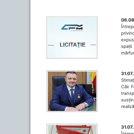
06.08
Întrep
privin
expuse
spații
mărfuri
31.07
Stimaț
Căii 
transp
susțin
realiz
31.07
Între