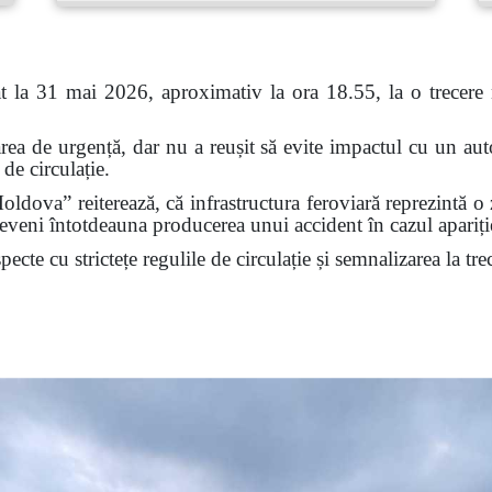
at la 31 mai 2026, aproximativ la ora 18.55, la o trecere n
rea de urgență, dar nu a reușit să evite impactul cu un autov
de circulație.
ldova” reiterează, că infrastructura feroviară reprezintă o 
veni întotdeauna producerea unui accident în cazul apariției
cte cu strictețe regulile de circulație și semnalizarea la trec