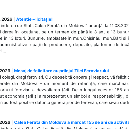
.2026
|
Atenție – licitație!
rinderea de Stat „Calea Ferată din Moldova” anunță: la 11.08.2026,
d darea în locațiune, pe un termen de până la 3 ani, a 13 bunuri
 în 13 loturi. Bunurile, amplasate în mun.Chișinău, mun.Bălți și 
 administrative, spații de producere, depozite, platforme de în
....
.2026
|
Mesaj de felicitare cu prilejul Zilei Feroviarului
i colegi, dragi feroviari, Cu deosebită onoare și respect, vă felicit 
Ferate din Moldova – un moment de referință, care marchează is
ortului feroviar la dezvoltarea țării. De-a lungul acestor 155 ani
ut economia țării și a reprezentat un simbol al responsabilității, d
ări au fost posibile datorită generațiilor de feroviari, care și-au ded
.2026
|
Calea Ferată din Moldova a marcat 155 de ani de activit
prinderea de Stat „Calea Ferată din Moldova” a marcat astăzi, 