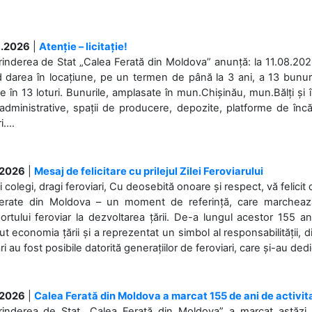
.2026
|
Atenție – licitație!
rinderea de Stat „Calea Ferată din Moldova” anunță: la 11.08.2026,
d darea în locațiune, pe un termen de până la 3 ani, a 13 bunuri
 în 13 loturi. Bunurile, amplasate în mun.Chișinău, mun.Bălți și 
 administrative, spații de producere, depozite, platforme de în
....
.2026
|
Mesaj de felicitare cu prilejul Zilei Feroviarului
i colegi, dragi feroviari, Cu deosebită onoare și respect, vă felicit 
Ferate din Moldova – un moment de referință, care marchează is
ortului feroviar la dezvoltarea țării. De-a lungul acestor 155 ani
ut economia țării și a reprezentat un simbol al responsabilității, d
ări au fost posibile datorită generațiilor de feroviari, care și-au ded
.2026
|
Calea Ferată din Moldova a marcat 155 de ani de activit
prinderea de Stat „Calea Ferată din Moldova” a marcat astăzi, 