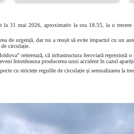
at la 31 mai 2026, aproximativ la ora 18.55, la o trecere n
rea de urgență, dar nu a reușit să evite impactul cu un autov
de circulație.
ldova” reiterează, că infrastructura feroviară reprezintă o 
veni întotdeauna producerea unui accident în cazul apariției
cte cu strictețe regulile de circulație și semnalizarea la trec