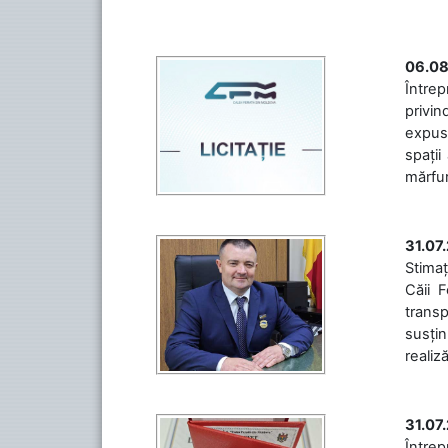
06.08
Întrep
privin
expuse
spații
mărfuri
31.07
Stimaț
Căii 
transp
susțin
realiz
31.07
Între