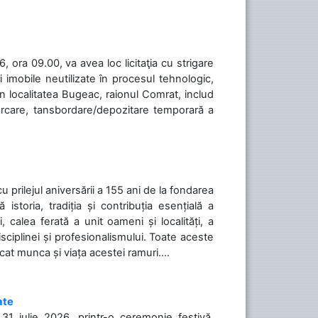
 ora 09.00, va avea loc licitaţia cu strigare
 imobile neutilizate în procesul tehnologic,
în localitatea Bugeac, raionul Comrat, includ
cărcare, tansbordare/depozitare temporară a
cu prilejul aniversării a 155 ani de la fondarea
toria, tradiția și contribuția esențială a
, calea ferată a unit oameni și localități, a
isciplinei și profesionalismului. Toate aceste
icat munca și viața acestei ramuri....
ate
31 iulie 2026, printr-o ceremonie festivă,