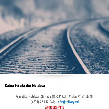
Calea Ferata din Moldova
Republica Moldova, Chisinau MD-2012,str. Vlaicu Pîrcălab 48;
(+373) 22-832-040;
cfm@railway.md
ANTICORUPȚIE