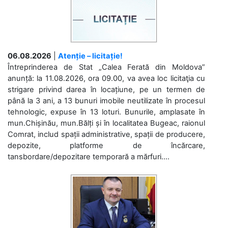
06.08.2026
|
Atenție – licitație!
Întreprinderea de Stat „Calea Ferată din Moldova”
anunță: la 11.08.2026, ora 09.00, va avea loc licitaţia cu
strigare privind darea în locațiune, pe un termen de
până la 3 ani, a 13 bunuri imobile neutilizate în procesul
tehnologic, expuse în 13 loturi. Bunurile, amplasate în
mun.Chișinău, mun.Bălți și în localitatea Bugeac, raionul
Comrat, includ spații administrative, spații de producere,
depozite, platforme de încărcare,
tansbordare/depozitare temporară a mărfuri....