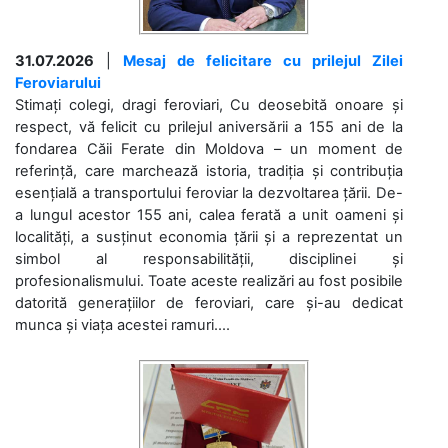
31.07.2026
|
Mesaj de felicitare cu prilejul Zilei
Feroviarului
Stimați colegi, dragi feroviari, Cu deosebită onoare și
respect, vă felicit cu prilejul aniversării a 155 ani de la
fondarea Căii Ferate din Moldova – un moment de
referință, care marchează istoria, tradiția și contribuția
esențială a transportului feroviar la dezvoltarea țării. De-
a lungul acestor 155 ani, calea ferată a unit oameni și
localități, a susținut economia țării și a reprezentat un
simbol al responsabilității, disciplinei și
profesionalismului. Toate aceste realizări au fost posibile
datorită generațiilor de feroviari, care și-au dedicat
munca și viața acestei ramuri....