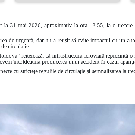
at la 31 mai 2026, aproximativ la ora 18.55, la o trecere n
rea de urgență, dar nu a reușit să evite impactul cu un autov
de circulație.
ldova” reiterează, că infrastructura feroviară reprezintă o 
veni întotdeauna producerea unui accident în cazul apariției
cte cu strictețe regulile de circulație și semnalizarea la trec