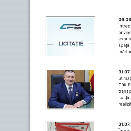
06.08
Întrep
privin
expuse
spații
mărfuri
31.07
Stimaț
Căii 
transp
susțin
realiz
31.07
Între