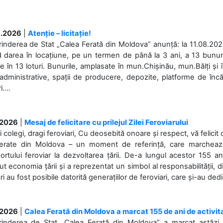
.2026
|
Atenție – licitație!
rinderea de Stat „Calea Ferată din Moldova” anunță: la 11.08.2026,
d darea în locațiune, pe un termen de până la 3 ani, a 13 bunuri
 în 13 loturi. Bunurile, amplasate în mun.Chișinău, mun.Bălți și 
 administrative, spații de producere, depozite, platforme de în
....
.2026
|
Mesaj de felicitare cu prilejul Zilei Feroviarului
i colegi, dragi feroviari, Cu deosebită onoare și respect, vă felicit 
Ferate din Moldova – un moment de referință, care marchează is
ortului feroviar la dezvoltarea țării. De-a lungul acestor 155 ani
ut economia țării și a reprezentat un simbol al responsabilității, d
ări au fost posibile datorită generațiilor de feroviari, care și-au ded
.2026
|
Calea Ferată din Moldova a marcat 155 de ani de activit
prinderea de Stat „Calea Ferată din Moldova” a marcat astăzi, 