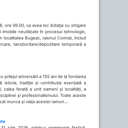
 ora 09.00, va avea loc licitaţia cu strigare
 imobile neutilizate în procesul tehnologic,
în localitatea Bugeac, raionul Comrat, includ
cărcare, tansbordare/depozitare temporară a
cu prilejul aniversării a 155 ani de la fondarea
toria, tradiția și contribuția esențială a
, calea ferată a unit oameni și localități, a
isciplinei și profesionalismului. Toate aceste
icat munca și viața acestei ramuri....
ate
31 iulie 2026, printr-o ceremonie festivă,