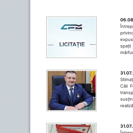
06.08
Întrep
privin
expuse
spații
mărfuri
31.07
Stimaț
Căii 
transp
susțin
realiz
31.07
Între