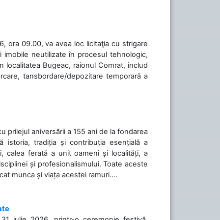
 ora 09.00, va avea loc licitaţia cu strigare
 imobile neutilizate în procesul tehnologic,
în localitatea Bugeac, raionul Comrat, includ
cărcare, tansbordare/depozitare temporară a
cu prilejul aniversării a 155 ani de la fondarea
toria, tradiția și contribuția esențială a
, calea ferată a unit oameni și localități, a
isciplinei și profesionalismului. Toate aceste
icat munca și viața acestei ramuri....
ate
31 iulie 2026, printr-o ceremonie festivă,