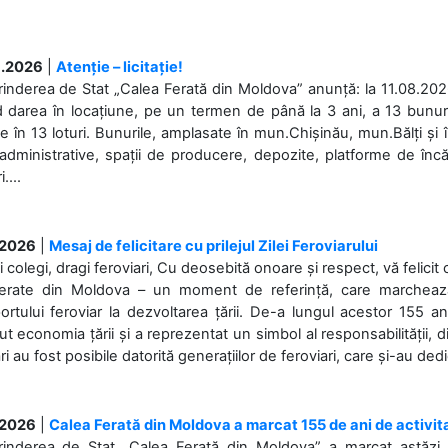
.2026
|
Atenție – licitație!
rinderea de Stat „Calea Ferată din Moldova” anunță: la 11.08.2026,
d darea în locațiune, pe un termen de până la 3 ani, a 13 bunuri
 în 13 loturi. Bunurile, amplasate în mun.Chișinău, mun.Bălți și 
 administrative, spații de producere, depozite, platforme de în
....
.2026
|
Mesaj de felicitare cu prilejul Zilei Feroviarului
i colegi, dragi feroviari, Cu deosebită onoare și respect, vă felicit 
Ferate din Moldova – un moment de referință, care marchează is
ortului feroviar la dezvoltarea țării. De-a lungul acestor 155 ani
ut economia țării și a reprezentat un simbol al responsabilității, d
ări au fost posibile datorită generațiilor de feroviari, care și-au ded
.2026
|
Calea Ferată din Moldova a marcat 155 de ani de activit
prinderea de Stat „Calea Ferată din Moldova” a marcat astăzi, 