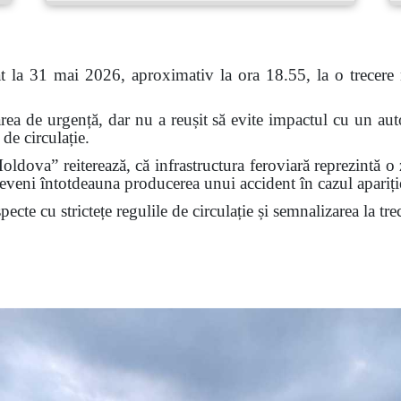
at la 31 mai 2026, aproximativ la ora 18.55, la o trecere n
rea de urgență, dar nu a reușit să evite impactul cu un autov
de circulație.
ldova” reiterează, că infrastructura feroviară reprezintă o 
veni întotdeauna producerea unui accident în cazul apariției
cte cu strictețe regulile de circulație și semnalizarea la trec