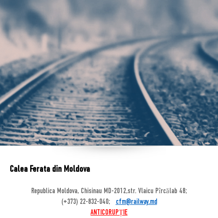
Calea Ferata din Moldova
Republica Moldova, Chisinau MD-2012,str. Vlaicu Pîrcălab 48;
(+373) 22-832-040;
cfm@railway.md
ANTICORUPȚIE