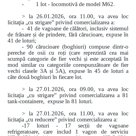
- 1 lot - locomotivă de model M62.
> la 26.01.2026, ora 11.00, va avea loc
licitaţia „cu strigare” privind comercializarea a:
- 41 de vagoane de călători, inclusiv sistemul
de frânare și de prindere, fără cărucioare, expuse în
41 de loturi;
- 90 cărucioare (boghiuri) compuse dintr-o
pereche de osii cu roți (care reprezintă cea mai
scumpă categorie de fier vechi și este acceptată în
mod similar cu categoriile corespunzătoare de fier
vechi clasele 3A și 5A), expuse în 45 de loturi a
câte două boghiuri în fiecare lot.
> la 27.01.2026, ora 09.00, va avea loc
licitaţia „cu strigare” privind comercializarea
a
81
tank-containere, expuse în 81 loturi.
> la 27.01.2026, ora 11.00, va avea loc
licitaţia „cu reducere” privind comercializarea a:
-17 loturi - 17 secții de vagoane
refrigeratoare, care includ 1 vagon de serviciu