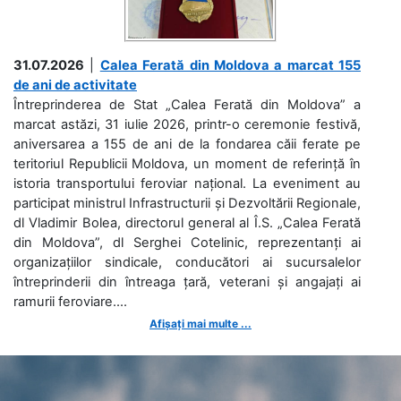
31.07.2026
|
Calea Ferată din Moldova a marcat 155
de ani de activitate
Întreprinderea de Stat „Calea Ferată din Moldova” a
marcat astăzi, 31 iulie 2026, printr-o ceremonie festivă,
aniversarea a 155 de ani de la fondarea căii ferate pe
teritoriul Republicii Moldova, un moment de referință în
istoria transportului feroviar național. La eveniment au
participat ministrul Infrastructurii și Dezvoltării Regionale,
dl Vladimir Bolea, directorul general al Î.S. „Calea Ferată
din Moldova”, dl Serghei Cotelinic, reprezentanți ai
organizațiilor sindicale, conducători ai sucursalelor
întreprinderii din întreaga țară, veterani și angajați ai
ramurii feroviare....
Afișați mai multe ...