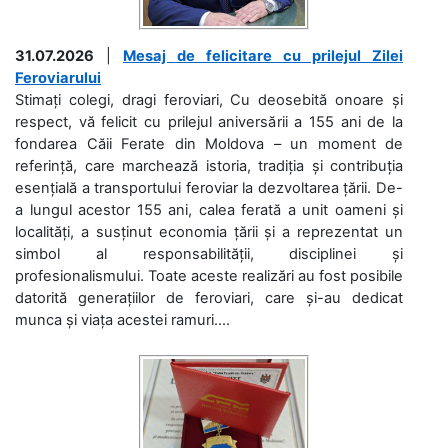
31.07.2026
|
Mesaj de felicitare cu prilejul Zilei
Feroviarului
Stimați colegi, dragi feroviari, Cu deosebită onoare și
respect, vă felicit cu prilejul aniversării a 155 ani de la
fondarea Căii Ferate din Moldova – un moment de
referință, care marchează istoria, tradiția și contribuția
esențială a transportului feroviar la dezvoltarea țării. De-
a lungul acestor 155 ani, calea ferată a unit oameni și
localități, a susținut economia țării și a reprezentat un
simbol al responsabilității, disciplinei și
profesionalismului. Toate aceste realizări au fost posibile
datorită generațiilor de feroviari, care și-au dedicat
munca și viața acestei ramuri....