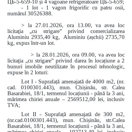
ЦБ-5-659-10 și 4 vagoane refrigeratoare ЦБ-5-659;
- 1 lot - 1 vagon frigorific cu patru osii,
numărul 30526388.
> la 27.01.2026, ora 13.00, va avea loc
licitaţia „cu strigare” privind comercializarea
Aluminiu 2935,40 kg, Aluminiu (așchii) 2735,70
kg, expus într-un lot.
> la 28.01.2026, ora 09.00, va avea loc
licitaţia „cu strigare” privind darea în locațiune a 2
bunuri imobile neutilizate în procesul tehnologic,
expuse în 2 loturi:
Lot I - Suprafață amenajată de 4000 m2, (nr.
cad. 0100301.443), mun. Chișinău, str. Calea
Basarabiei, 18/1, termenul locațiunii - până la 3 ani,
mărimea chiriei anuale – 2569512,00 lei, inclusiv
TVA;
Lot II - Suprafață amenajată de 300 m2,
(nr.cad.0100301.443), mun. Chișinău, str.Calea
Basarabiei, 18/1, termenul locațiunii - până la 3 ani,
mărimea chiriei anuale – 192713,40 lei, inclusiv