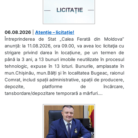
06.08.2026
|
Atenție – licitație!
Întreprinderea de Stat „Calea Ferată din Moldova”
anunță: la 11.08.2026, ora 09.00, va avea loc licitaţia cu
strigare privind darea în locațiune, pe un termen de
până la 3 ani, a 13 bunuri imobile neutilizate în procesul
tehnologic, expuse în 13 loturi. Bunurile, amplasate în
mun.Chișinău, mun.Bălți și în localitatea Bugeac, raionul
Comrat, includ spații administrative, spații de producere,
depozite, platforme de încărcare,
tansbordare/depozitare temporară a mărfuri....