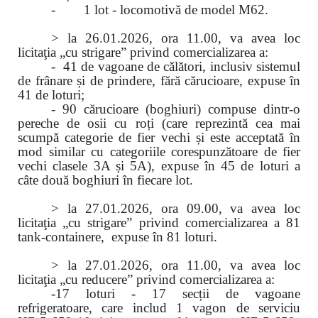
- 1 lot - locomotivă de model M62.
> la 26.01.2026, ora 11.00, va avea loc
licitaţia „cu strigare” privind comercializarea a:
- 41 de vagoane de călători, inclusiv sistemul
de frânare și de prindere, fără cărucioare, expuse în
41 de loturi;
- 90 cărucioare (boghiuri) compuse dintr-o
pereche de osii cu roți (care reprezintă cea mai
scumpă categorie de fier vechi și este acceptată în
mod similar cu categoriile corespunzătoare de fier
vechi clasele 3A și 5A), expuse în 45 de loturi a
câte două boghiuri în fiecare lot.
> la 27.01.2026, ora 09.00, va avea loc
licitaţia „cu strigare” privind comercializarea
a
81
tank-containere, expuse în 81 loturi.
> la 27.01.2026, ora 11.00, va avea loc
licitaţia „cu reducere” privind comercializarea a:
-17 loturi - 17 secții de vagoane
refrigeratoare, care includ 1 vagon de serviciu