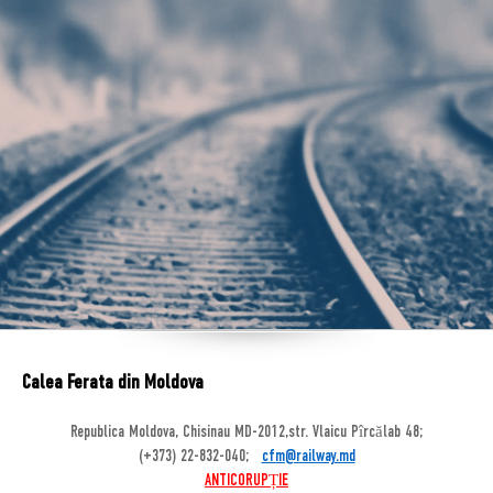
Calea Ferata din Moldova
Republica Moldova, Chisinau MD-2012,str. Vlaicu Pîrcălab 48;
(+373) 22-832-040;
cfm@railway.md
ANTICORUPȚIE