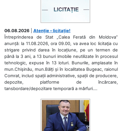
06.08.2026
|
Atenție – licitație!
Întreprinderea de Stat „Calea Ferată din Moldova”
anunță: la 11.08.2026, ora 09.00, va avea loc licitaţia cu
strigare privind darea în locațiune, pe un termen de
până la 3 ani, a 13 bunuri imobile neutilizate în procesul
tehnologic, expuse în 13 loturi. Bunurile, amplasate în
mun.Chișinău, mun.Bălți și în localitatea Bugeac, raionul
Comrat, includ spații administrative, spații de producere,
depozite, platforme de încărcare,
tansbordare/depozitare temporară a mărfuri....