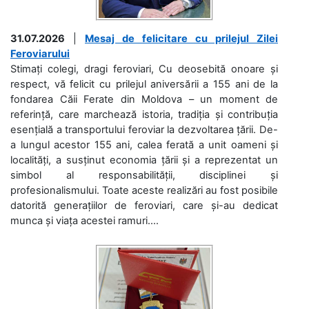
31.07.2026
|
Mesaj de felicitare cu prilejul Zilei
Feroviarului
Stimați colegi, dragi feroviari, Cu deosebită onoare și
respect, vă felicit cu prilejul aniversării a 155 ani de la
fondarea Căii Ferate din Moldova – un moment de
referință, care marchează istoria, tradiția și contribuția
esențială a transportului feroviar la dezvoltarea țării. De-
a lungul acestor 155 ani, calea ferată a unit oameni și
localități, a susținut economia țării și a reprezentat un
simbol al responsabilității, disciplinei și
profesionalismului. Toate aceste realizări au fost posibile
datorită generațiilor de feroviari, care și-au dedicat
munca și viața acestei ramuri....