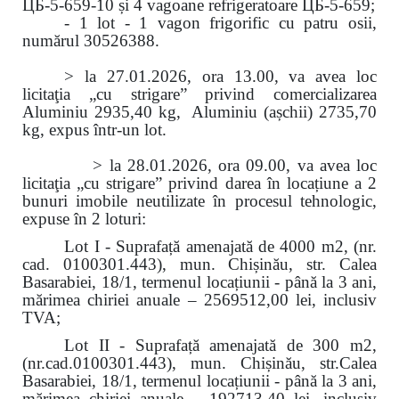
ЦБ-5-659-10 și 4 vagoane refrigeratoare ЦБ-5-659;
- 1 lot - 1 vagon frigorific cu patru osii,
numărul 30526388.
> la 27.01.2026, ora 13.00, va avea loc
licitaţia „cu strigare” privind comercializarea
Aluminiu 2935,40 kg, Aluminiu (așchii) 2735,70
kg, expus într-un lot.
> la 28.01.2026, ora 09.00, va avea loc
licitaţia „cu strigare” privind darea în locațiune a 2
bunuri imobile neutilizate în procesul tehnologic,
expuse în 2 loturi:
Lot I - Suprafață amenajată de 4000 m2, (nr.
cad. 0100301.443), mun. Chișinău, str. Calea
Basarabiei, 18/1, termenul locațiunii - până la 3 ani,
mărimea chiriei anuale – 2569512,00 lei, inclusiv
TVA;
Lot II - Suprafață amenajată de 300 m2,
(nr.cad.0100301.443), mun. Chișinău, str.Calea
Basarabiei, 18/1, termenul locațiunii - până la 3 ani,
mărimea chiriei anuale – 192713,40 lei, inclusiv