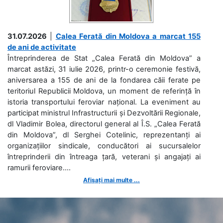
31.07.2026
|
Calea Ferată din Moldova a marcat 155
de ani de activitate
Întreprinderea de Stat „Calea Ferată din Moldova” a
marcat astăzi, 31 iulie 2026, printr-o ceremonie festivă,
aniversarea a 155 de ani de la fondarea căii ferate pe
teritoriul Republicii Moldova, un moment de referință în
istoria transportului feroviar național. La eveniment au
participat ministrul Infrastructurii și Dezvoltării Regionale,
dl Vladimir Bolea, directorul general al Î.S. „Calea Ferată
din Moldova”, dl Serghei Cotelinic, reprezentanți ai
organizațiilor sindicale, conducători ai sucursalelor
întreprinderii din întreaga țară, veterani și angajați ai
ramurii feroviare....
Afișați mai multe ...