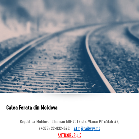
Calea Ferata din Moldova
Republica Moldova, Chisinau MD-2012,str. Vlaicu Pîrcălab 48;
(+373) 22-832-040;
cfm@railway.md
ANTICORUPȚIE