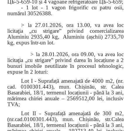
ЦБ-5-659-10 și 4 vagoane refrigeratoare ЦБ-5-659;
- 1 lot - 1 vagon frigorific cu patru osii,
numărul 30526388.
> la 27.01.2026, ora 13.00, va avea loc
licitaţia „cu strigare” privind comercializarea
Aluminiu 2935,40 kg, Aluminiu (așchii) 2735,70
kg, expus într-un lot.
> la 28.01.2026, ora 09.00, va avea loc
licitaţia „cu strigare” privind darea în locațiune a 2
bunuri imobile neutilizate în procesul tehnologic,
expuse în 2 loturi:
Lot I - Suprafață amenajată de 4000 m2, (nr.
cad. 0100301.443), mun. Chișinău, str. Calea
Basarabiei, 18/1, termenul locațiunii - până la 3 ani,
mărimea chiriei anuale – 2569512,00 lei, inclusiv
TVA;
Lot II - Suprafață amenajată de 300 m2,
(nr.cad.0100301.443), mun. Chișinău, str.Calea
Basarabiei, 18/1, termenul locațiunii - până la 3 ani,
mărimea chiriei anuale – 192713,40 lei, inclusiv