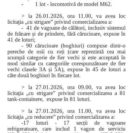
- 1 lot - locomotivă de model M62.
> la 26.01.2026, ora 11.00, va avea loc
licitaţia „cu strigare” privind comercializarea a:
- 41 de vagoane de călători, inclusiv sistemul
de frânare și de prindere, fără cărucioare, expuse în
41 de loturi;
- 90 cărucioare (boghiuri) compuse dintr-o
pereche de osii cu roți (care reprezintă cea mai
scumpă categorie de fier vechi și este acceptată în
mod similar cu categoriile corespunzătoare de fier
vechi clasele 3A și 5A), expuse în 45 de loturi a
câte două boghiuri în fiecare lot.
> la 27.01.2026, ora 09.00, va avea loc
licitaţia „cu strigare” privind comercializarea
a
81
tank-containere, expuse în 81 loturi.
> la 27.01.2026, ora 11.00, va avea loc
licitaţia „cu reducere” privind comercializarea a:
-17 loturi - 17 secții de vagoane
refrigeratoare, care includ 1 vagon de serviciu