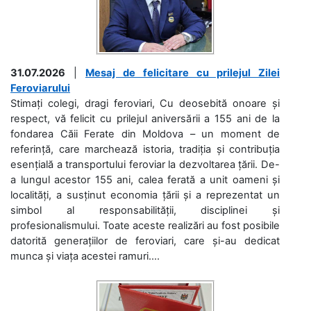
31.07.2026
|
Mesaj de felicitare cu prilejul Zilei
Feroviarului
Stimați colegi, dragi feroviari, Cu deosebită onoare și
respect, vă felicit cu prilejul aniversării a 155 ani de la
fondarea Căii Ferate din Moldova – un moment de
referință, care marchează istoria, tradiția și contribuția
esențială a transportului feroviar la dezvoltarea țării. De-
a lungul acestor 155 ani, calea ferată a unit oameni și
localități, a susținut economia țării și a reprezentat un
simbol al responsabilității, disciplinei și
profesionalismului. Toate aceste realizări au fost posibile
datorită generațiilor de feroviari, care și-au dedicat
munca și viața acestei ramuri....