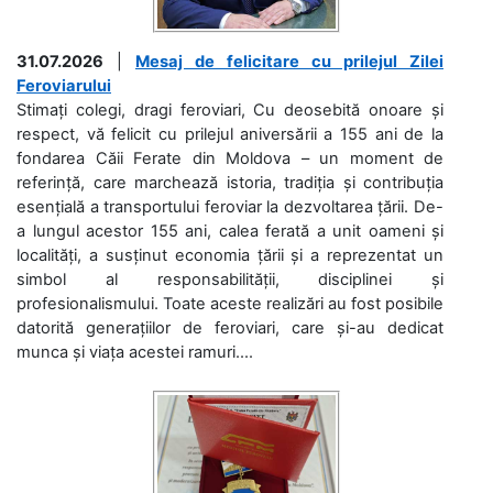
31.07.2026
|
Mesaj de felicitare cu prilejul Zilei
Feroviarului
Stimați colegi, dragi feroviari, Cu deosebită onoare și
respect, vă felicit cu prilejul aniversării a 155 ani de la
fondarea Căii Ferate din Moldova – un moment de
referință, care marchează istoria, tradiția și contribuția
esențială a transportului feroviar la dezvoltarea țării. De-
a lungul acestor 155 ani, calea ferată a unit oameni și
localități, a susținut economia țării și a reprezentat un
simbol al responsabilității, disciplinei și
profesionalismului. Toate aceste realizări au fost posibile
datorită generațiilor de feroviari, care și-au dedicat
munca și viața acestei ramuri....