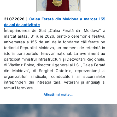
31.07.2026
|
Calea Ferată din Moldova a marcat 155
de ani de activitate
Întreprinderea de Stat „Calea Ferată din Moldova” a
marcat astăzi, 31 iulie 2026, printr-o ceremonie festivă,
aniversarea a 155 de ani de la fondarea căii ferate pe
teritoriul Republicii Moldova, un moment de referință în
istoria transportului feroviar național. La eveniment au
participat ministrul Infrastructurii și Dezvoltării Regionale,
dl Vladimir Bolea, directorul general al Î.S. „Calea Ferată
din Moldova”, dl Serghei Cotelinic, reprezentanți ai
organizațiilor sindicale, conducători ai sucursalelor
întreprinderii din întreaga țară, veterani și angajați ai
ramurii feroviare....
Afișați mai multe ...