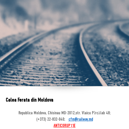
Calea Ferata din Moldova
Republica Moldova, Chisinau MD-2012,str. Vlaicu Pîrcălab 48;
(+373) 22-832-040;
cfm@railway.md
ANTICORUPȚIE