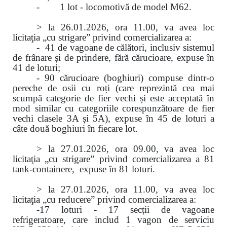
- 1 lot - locomotivă de model M62.
> la 26.01.2026, ora 11.00, va avea loc
licitaţia „cu strigare” privind comercializarea a:
- 41 de vagoane de călători, inclusiv sistemul
de frânare și de prindere, fără cărucioare, expuse în
41 de loturi;
- 90 cărucioare (boghiuri) compuse dintr-o
pereche de osii cu roți (care reprezintă cea mai
scumpă categorie de fier vechi și este acceptată în
mod similar cu categoriile corespunzătoare de fier
vechi clasele 3A și 5A), expuse în 45 de loturi a
câte două boghiuri în fiecare lot.
> la 27.01.2026, ora 09.00, va avea loc
licitaţia „cu strigare” privind comercializarea
a
81
tank-containere, expuse în 81 loturi.
> la 27.01.2026, ora 11.00, va avea loc
licitaţia „cu reducere” privind comercializarea a:
-17 loturi - 17 secții de vagoane
refrigeratoare, care includ 1 vagon de serviciu