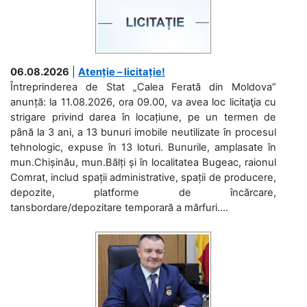
06.08.2026
|
Atenție – licitație!
Întreprinderea de Stat „Calea Ferată din Moldova”
anunță: la 11.08.2026, ora 09.00, va avea loc licitaţia cu
strigare privind darea în locațiune, pe un termen de
până la 3 ani, a 13 bunuri imobile neutilizate în procesul
tehnologic, expuse în 13 loturi. Bunurile, amplasate în
mun.Chișinău, mun.Bălți și în localitatea Bugeac, raionul
Comrat, includ spații administrative, spații de producere,
depozite, platforme de încărcare,
tansbordare/depozitare temporară a mărfuri....