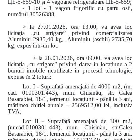
ЦБ-5-659-10 și 4 vagoane refrigeratoare ЦБ-5-659;
- 1 lot - 1 vagon frigorific cu patru osii,
numărul 30526388.
> la 27.01.2026, ora 13.00, va avea loc
licitaţia „cu strigare” privind comercializarea
Aluminiu 2935,40 kg, Aluminiu (așchii) 2735,70
kg, expus într-un lot.
> la 28.01.2026, ora 09.00, va avea loc
licitaţia „cu strigare” privind darea în locațiune a 2
bunuri imobile neutilizate în procesul tehnologic,
expuse în 2 loturi:
Lot I - Suprafață amenajată de 4000 m2, (nr.
cad. 0100301.443), mun. Chișinău, str. Calea
Basarabiei, 18/1, termenul locațiunii - până la 3 ani,
mărimea chiriei anuale – 2569512,00 lei, inclusiv
TVA;
Lot II - Suprafață amenajată de 300 m2,
(nr.cad.0100301.443), mun. Chișinău, str.Calea
Basarabiei, 18/1, termenul locațiunii - până la 3 ani,
mărimea chiriei anuale – 192713,40 lei, inclusiv